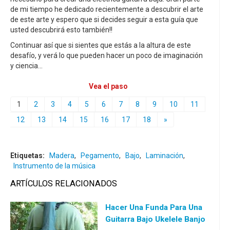
de mi tiempo he dedicado recientemente a descubrir el arte
de este arte y espero que si decides seguir a esta guía que
usted descubrirá esto también!!
Continuar así que si sientes que estás a la altura de este
desafío, y verá lo que pueden hacer un poco de imaginación
y ciencia...
Vea el paso
1
2
3
4
5
6
7
8
9
10
11
12
13
14
15
16
17
18
»
Etiquetas:
Madera
,
Pegamento
,
Bajo
,
Laminación
,
Instrumento de la música
ARTÍCULOS RELACIONADOS
Hacer Una Funda Para Una
Guitarra Bajo Ukelele Banjo