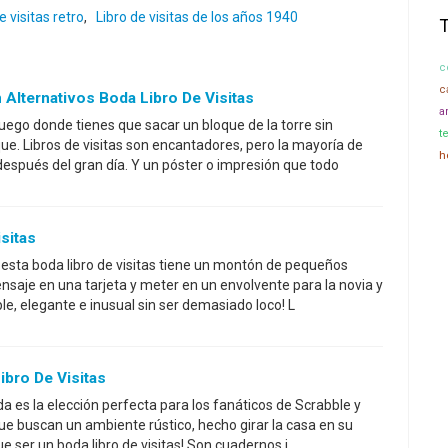
e visitas retro
,
Libro de visitas de los años 1940
c
c
Alternativos Boda Libro De Visitas
a
ego donde tienes que sacar un bloque de la torre sin
t
 que. Libros de visitas son encantadores, pero la mayoría de
h
después del gran día. Y un póster o impresión que todo
sitas
, esta boda libro de visitas tiene un montón de pequeños
nsaje en una tarjeta y meter en un envolvente para la novia y
le, elegante e inusual sin ser demasiado loco! L
ibro De Visitas
oda es la elección perfecta para los fanáticos de Scrabble y
ue buscan un ambiente rústico, hecho girar la casa en su
ue ser un boda libro de visitas! Son cuadernos i