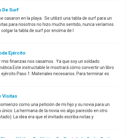
a De Surf
se casaron en la playa. Se utilizó una tabla de surf para un
e visitas para nosotros no hizo mucho sentido, nunca veríamos
 colgar la tabla de surf por encima de l
oda Ejército
 mis finanzas nos casamos. Ya que soy un soldado
ática.Este instructable le mostrará cómo convertir un libro
a ejército.Paso 1: Materiales necesarios. Para terminar es
 Visitas
comienzo como una petición de mi hijo y su novia para un
ón único. La hermana de la novia vio algo parecido en otro
tado). La idea era que el invitado escriba notas y