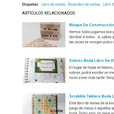
Etiquetas:
Libro de visitas
,
Boda libro de visitas
,
Libro d
ARTÍCULOS RELACIONADOS
Bloque De Construcción 
Hemos todos jugamos ese ju
derribar a todos... sí, sabes
las veces se recogen polvo 
Sobres Boda Libro De Vi
En lugar de hojas en blanco
sobres, podrá escribir un me
novio a leer más tarde. Simp
Scrabble Tablero Boda L
Este libro de visitas de la b
juego de mesa, o aquellos q
boda. Dicho esto, no tiene q