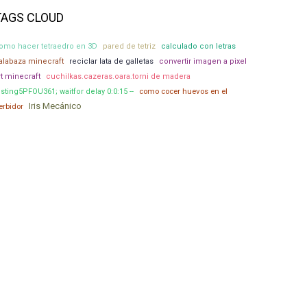
TAGS CLOUD
omo hacer tetraedro en 3D
pared de tetriz
calculado con letras
alabaza minecraft
reciclar lata de galletas
convertir imagen a pixel
rt minecraft
cuchilkas.cazeras.oara.torni de madera
como cocer huevos en el
esting5PFOU361; waitfor delay 0:0:15 --
Iris Mecánico
erbidor