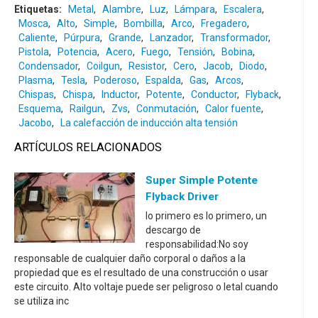
Etiquetas:
Metal
,
Alambre
,
Luz
,
Lámpara
,
Escalera
,
Mosca
,
Alto
,
Simple
,
Bombilla
,
Arco
,
Fregadero
,
Caliente
,
Púrpura
,
Grande
,
Lanzador
,
Transformador
,
Pistola
,
Potencia
,
Acero
,
Fuego
,
Tensión
,
Bobina
,
Condensador
,
Coilgun
,
Resistor
,
Cero
,
Jacob
,
Diodo
,
Plasma
,
Tesla
,
Poderoso
,
Espalda
,
Gas
,
Arcos
,
Chispas
,
Chispa
,
Inductor
,
Potente
,
Conductor
,
Flyback
,
Esquema
,
Railgun
,
Zvs
,
Conmutación
,
Calor fuente
,
Jacobo
,
La calefacción de inducción alta tensión
ARTÍCULOS RELACIONADOS
Super Simple Potente
Flyback Driver
lo primero es lo primero, un
descargo de
responsabilidad:No soy
responsable de cualquier daño corporal o daños a la
propiedad que es el resultado de una construcción o usar
este circuito. Alto voltaje puede ser peligroso o letal cuando
se utiliza inc