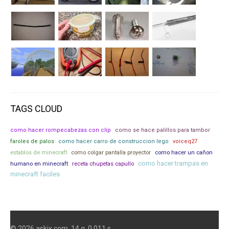
TAGS CLOUD
como hacer rompecabezas con clip
como se hace palillos para tambor
faroles de palos
como hacer carro de construccion lego
voiceq27
como hacer un cañon
establos de minecraft
como colgar pantalla proyector
como hacer trampas en
humano en minecraft
receta chupetas capullo
minecraft faciles
© 2026 askix.com. 14 q. 0.011 s.