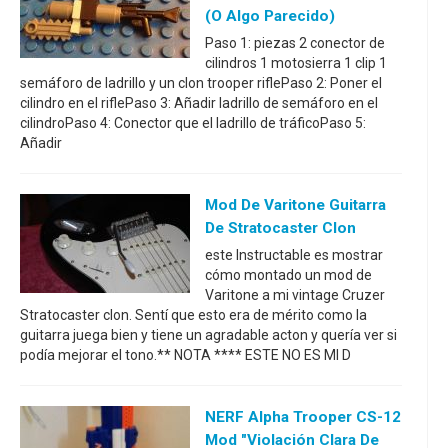
(o Algo Parecido)
Paso 1: piezas 2 conector de
cilindros 1 motosierra 1 clip 1
semáforo de ladrillo y un clon trooper riflePaso 2: Poner el
cilindro en el riflePaso 3: Añadir ladrillo de semáforo en el
cilindroPaso 4: Conector que el ladrillo de tráficoPaso 5:
Añadir
Mod De Varitone Guitarra
De Stratocaster Clon
este Instructable es mostrar
cómo montado un mod de
Varitone a mi vintage Cruzer
Stratocaster clon. Sentí que esto era de mérito como la
guitarra juega bien y tiene un agradable acton y quería ver si
podía mejorar el tono.** NOTA **** ESTE NO ES MI D
NERF Alpha Trooper CS-12
Mod "Violación Clara De