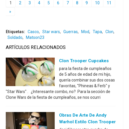
1
2
3
4
5
6
7
8
9
10
11
»
Etiquetas:
Casco
,
Star wars
,
Guerras
,
Mod
,
Tapa
,
Clon
,
Soldado
,
Matson23
ARTÍCULOS RELACIONADOS
Clon Trooper Cupcakes
para la fiesta de cumpleaños
de 5 años de edad de mi hijo,
quería combinar sus dos cosas
favoritas, "Phineas & Ferb" y
"Star Wars" . ¿Interesante combo, no? Para la sección de
Clone Wars de la fiesta de cumpleaños, se nos ocurri
Obras De Arte De Andy
Warhol Estilo Clon Trooper