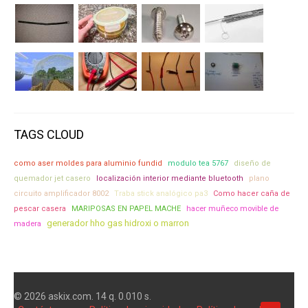
TAGS CLOUD
como aser moldes para aluminio fundid
modulo tea 5767
diseño de
quemador jet casero
localización interior mediante bluetooth
plano
circuito amplificador 8002
Traba stick analógico pa3
Como hacer caña de
hacer muñeco movible de
pescar casera
MARIPOSAS EN PAPEL MACHE
generador hho gas hidroxi o marron
madera
© 2026 askix.com. 14 q. 0.010 s.