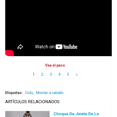
Vea el paso
1
2
3
4
5
»
Etiquetas:
Ciclo
,
Montar a caballo
ARTÍCULOS RELACIONADOS
Choque De Jinete De La