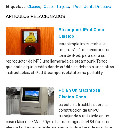
Etiquetas:
Clásico
,
Caso
,
Tarjeta
,
IPod
,
Junta Directiva
ARTÍCULOS RELACIONADOS
Steampunk IPod Caso
Clásico
este simple instructable le
mostrará cómo decorar una
caja de iPod, para dar a su
reproductor de MP3 una llamarada de steampunk.Tengo
que darle algún crédito donde crédito es debido a unos otros
Instructables; el iPod Steampunk plataforma portátil y
PC En Un Macintosh
Clásico Caso
es este instructible sobre la
construcción de un PC
trabajando y utilizable en un
caso clásico de Mac 20y/o...La mac original del 84 fue una
alegría tal, tan agradable, pequeño, lindo y fácil de usar. Fue