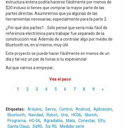
estructura entera podría hacerse fácilmente por menos de
$20 incluso si tienes que comprar la mayor parte de las
partes directas. Asumiremos que ya algunas de las
herramientas necesarias, especialmente para la parte 2.
¿Por qué dos partes?... Sólo pensé que sería más fácil de
referencia electrónica para trabajar fue separado de la
construcción real. Además de a controlar algo por medio de
Bluetooth es, en sí mismo, muy útil.
Este proyecto se puede hacer fácilmente en menos de un
día y tal vez un par de horas si tu experiencia!
Así que vamos a empezar...
Vea el paso
1
2
3
4
5
6
7
8
9
»
Etiquetas:
Arduino
,
Servo
,
Control
,
Android
,
Aplicación
,
Bluetooth
,
Navidad
,
Robot
,
Uno
,
HC06
,
Sketch
,
Programa
,
HC-06
,
Agradable
,
Malo
,
Conectar
,
Elfo
,
Santa Claus
,
Sg90
,
Sg-90
,
Medidor serie