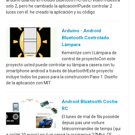
arduino usando el módulo Bluetooth HC-06.El video muestra
solo 2, pero he cambiado la aplicación!Puede controlar 2
luces con él. he creado la aplicación y su código
Arduino - Android
Bluetooth Controlado
Lámpara
Kementze.com | Lámpara de
control de proyectoCon este
proyecto usted puede controlar su lámpara casera con tu
smartphone android a través de bluetooth!Este proyecto
incluye todos los pasos para la construcción:Paso 1: Diseño
de la aplicación con MIT
Android Bluetooth Coche
RC
El lunes de mal de fils possède
depuis pas une voiture
télécommandée de temps (qui
a coûté 10 euros) no il un cassé la progresiva 27Mhz. CE