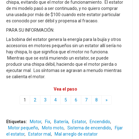
chispa, evitando que el motor de funcionamiento. El estator
de mi modelo pasó a ser continuado, y no quiero comprar
una usada por más de $100 cuando este estator particular
es conocido por ser débil y propensa al fracaso.
PARA SU INFORMACIÓN:
La bobina del estator genera la energía para la bujía y otros
accesorios en motores pequeños sin un estator allí sería no
hay chispa, lo que significa que el motor no funciona.
Mientras que se está muriendo un estator, se puede
producir una chispa débil, haciendo que el motor pierda o
ejecutar mal. Los síntomas se agravan a menudo mientras
se calienta el motor.
Vea el paso
1
2
3
4
5
6
7
8
»
Etiquetas:
Motor
,
Fix
,
Batería
,
Estator
,
Encendido
,
Motor pequeño
,
Moto moto
,
Sistema de encendido
,
Fijar
el estator
,
Estator mal
,
Mal arreglo de estator