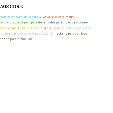
TAGS CLOUD
olde para hacer una escopeta
walwi talkis para imprimir
condicionador de pelo para afeitar
cable para protoboard casero
onstruir amplificador 5.1 casero
dibujar a sonic
sal y vinagre refina
estante para cominos
ro
testinga5FovWLj; waitfor delay 0:0:15 --
oporte para dremel 3d