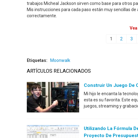
trabajos Micheal Jackson sirven como base para otros pas
Mis instrucciones para cada paso están muy sencillas de
correctamente.
Vea
1
2
3
Etiquetas:
Moonwalk
ARTÍCULOS RELACIONADOS
Construir Un Juego De 
Mi hijo le encanta la tecno
esta es su favorita. Este eq
juegos, streaming y grabaci
Utilizando La Fórmula D
Proyecto De Presupues