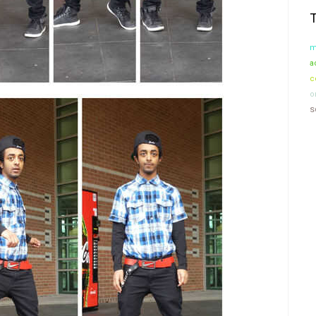
m
a
c
o
s