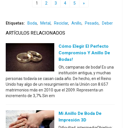
1
2
3
4
5
»
Etiquetas:
Boda
,
Metal
,
Reciclar
,
Anillo
,
Pesado
,
Deber
ARTÍCULOS RELACIONADOS
Cómo Elegir El Perfecto
Compromiso Y Anillo De
Bodas!
Oh, campanas de boda! Es una
institución antigua, y muchas
personas todavía se casan cada año. De hecho, en el Reino
Unido hay algo de un resurgimiento en la Unión con 8.657
matrimonios más en 2010 que el 2009. Representa un
incremento de 3,7%.Sin em
Mi Anillo De Boda De
Impresión 3D
Dificultad: intermediaObjetivo: