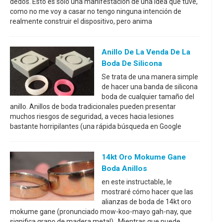
dedos. Esto es sólo una manifestación de una idea que tuve,
como no me voy a casar no tengo ninguna intención de
realmente construir el dispositivo, pero anima
Anillo De La Venda De La
Boda De Silicona
Se trata de una manera simple
de hacer una banda de silicona
boda de cualquier tamaño del
anillo. Anillos de boda tradicionales pueden presentar
muchos riesgos de seguridad, a veces hacia lesiones
bastante horripilantes (una rápida búsqueda en Google
14kt Oro Mokume Gane
Boda Anillos
en este instructable, le
mostraré cómo hacer que las
alianzas de boda de 14kt oro
mokume gane (pronunciado mow-koo-mayo gah-nay, que
significa grano de madera metal). Mientras que puede