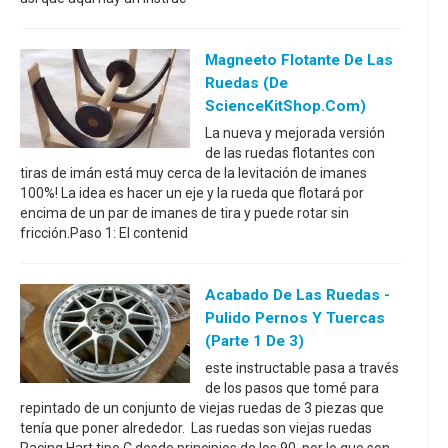
Magneeto Flotante De Las
Ruedas (de
ScienceKitShop.com)
La nueva y mejorada versión
de las ruedas flotantes con
tiras de imán está muy cerca de la levitación de imanes
100%! La idea es hacer un eje y la rueda que flotará por
encima de un par de imanes de tira y puede rotar sin
fricción.Paso 1: El contenid
Acabado De Las Ruedas -
Pulido Pernos Y Tuercas
(parte 1 De 3)
este instructable pasa a través
de los pasos que tomé para
repintado de un conjunto de viejas ruedas de 3 piezas que
tenía que poner alrededor. Las ruedas son viejas ruedas
Racing Hart tipo C desde principios de los 90, por lo que son