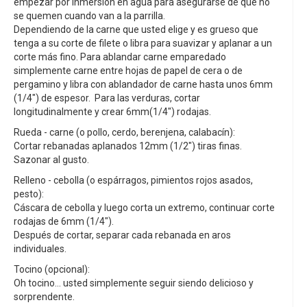
empezar por inmersión en agua para asegurarse de que no
se quemen cuando van a la parrilla.
Dependiendo de la carne que usted elige y es grueso que
tenga a su corte de filete o libra para suavizar y aplanar a un
corte más fino. Para ablandar carne emparedado
simplemente carne entre hojas de papel de cera o de
pergamino y libra con ablandador de carne hasta unos 6mm
(1/4") de espesor. Para las verduras, cortar
longitudinalmente y crear 6mm(1/4") rodajas.
Rueda - carne (o pollo, cerdo, berenjena, calabacín):
Cortar rebanadas aplanados 12mm (1/2") tiras finas.
Sazonar al gusto.
Relleno - cebolla (o espárragos, pimientos rojos asados,
pesto):
Cáscara de cebolla y luego corta un extremo, continuar corte
rodajas de 6mm (1/4").
Después de cortar, separar cada rebanada en aros
individuales.
Tocino (opcional):
Oh tocino... usted simplemente seguir siendo delicioso y
sorprendente.