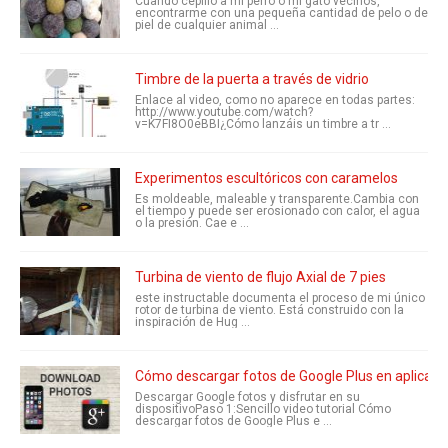
Cuando cepillo a mi perro o mi gato vecinos,
encontrarme con una pequeña cantidad de pelo o de
piel de cualquier animal ...
Timbre de la puerta a través de vidrio
Enlace al video, como no aparece en todas partes:
http://www.youtube.com/watch?
v=K7FI8O0eBBI¿Cómo lanzáis un timbre a tr ...
Experimentos escultóricos con caramelos
Es moldeable, maleable y transparente.Cambia con
el tiempo y puede ser erosionado con calor, el agua
o la presión. Cae e ...
Turbina de viento de flujo Axial de 7 pies
este instructable documenta el proceso de mi único
rotor de turbina de viento. Está construido con la
inspiración de Hug ...
Cómo descargar fotos de Google Plus en aplicaci
Descargar Google fotos y disfrutar en su
dispositivoPaso 1:Sencillo video tutorial Cómo
descargar fotos de Google Plus e ...