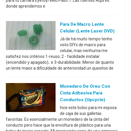
para tu cámara Eyetoy/Web.Paso 1: Las fuentes Aquí es
donde aprendemos e
Para De Macro Lente
Celular (lente Laser DVD)
Já de há muito tempo tenho
visto DIYs de macro para
celular, mas nenhuma me
satisfez nos critérios 1-reuso; 2 - facilidade instalar
(encendido y apagado); e 3-durabilidade. Menor de quanto
un lente maior a dificuldade de anterioridad un quesitos de
Monedero De Oreo Con
Cinta Adhesiva Para
Conductos (Upcycle)
hice este bolso para mi esposa
de caja de sus galletas
favoritas. Es esencialmente un monedero de la cinta del
conducto pero hace que la envoltura de plástico para una
bolsa de mejor aspecto. Mi inspiración viene de una empresa