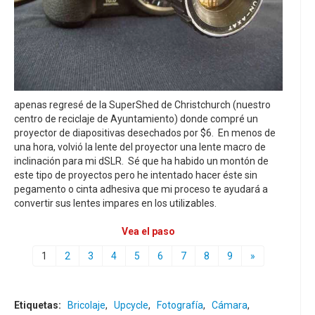
apenas regresé de la SuperShed de Christchurch (nuestro
centro de reciclaje de Ayuntamiento) donde compré un
proyector de diapositivas desechados por $6. En menos de
una hora, volvió la lente del proyector una lente macro de
inclinación para mi dSLR. Sé que ha habido un montón de
este tipo de proyectos pero he intentado hacer éste sin
pegamento o cinta adhesiva que mi proceso te ayudará a
convertir sus lentes impares en los utilizables.
Vea el paso
1
2
3
4
5
6
7
8
9
»
Etiquetas:
Bricolaje
,
Upcycle
,
Fotografía
,
Cámara
,