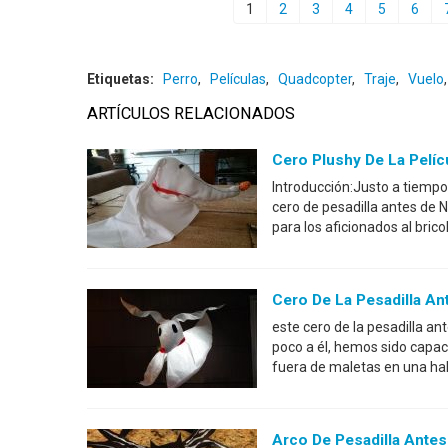
1
2
3
4
5
6
Etiquetas:
Perro
,
Películas
,
Quadcopter
,
Traje
,
Vuelo
ARTÍCULOS RELACIONADOS
Cero Plushy De La Pelíc
Introducción:Justo a tiempo 
cero de pesadilla antes de
para los aficionados al brico
Cero De La Pesadilla An
este cero de la pesadilla an
poco a él, hemos sido capac
fuera de maletas en una hab
Arco De Pesadilla Antes