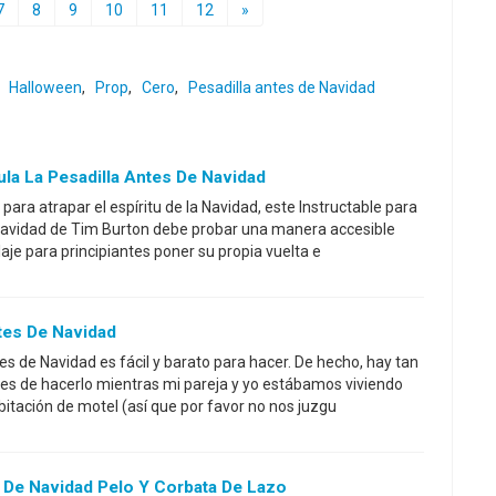
7
8
9
10
11
12
»
,
Halloween
,
Prop
,
Cero
,
Pesadilla antes de Navidad
ula La Pesadilla Antes De Navidad
para atrapar el espíritu de la Navidad, este Instructable para
 Navidad de Tim Burton debe probar una manera accesible
laje para principiantes poner su propia vuelta e
tes De Navidad
tes de Navidad es fácil y barato para hacer. De hecho, hay tan
es de hacerlo mientras mi pareja y yo estábamos viviendo
itación de motel (así que por favor no nos juzgu
 De Navidad Pelo Y Corbata De Lazo