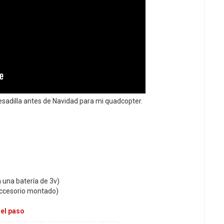
esadilla antes de Navidad para mi quadcopter.
n una batería de 3v)
accesorio montado)
 el paso