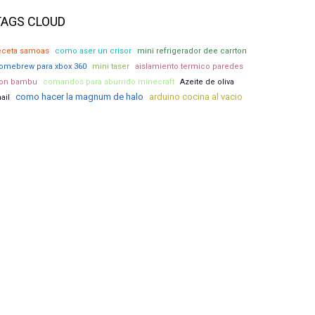
TAGS CLOUD
eceta samoas
como aser un crisor
mini refrigerador dee carrton
omebrew para xbox 360
mini taser
aislamiento termico paredes
on bambu
comandos para aburrido minecraft
Azeite de oliva
como hacer la magnum de halo
arduino cocina al vacio
ail