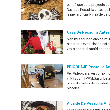
pensé que este proyecto ser
Navidad.Pesadilla antes de 
la piel artificial.Pinza de p
Casa De Pesadilla Antes
bien mi segundo año de mi
hacer que evolucionan así qu
voy a poner el ataúd en trin
BRICOLAJE Pesadilla An
Ver Video para ver cómo hi
v=N18pEm1PV5kSuscríbete a
pesadilla antes de Navidad 
pinceles,
Alcalde De Pesadilla An