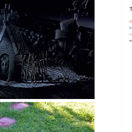
r
h
c
m