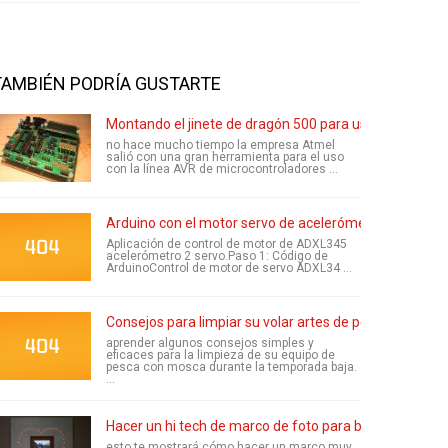
TAMBIÉN PODRÍA GUSTARTE
Montando el jinete de dragón 500 para uso con el dra
no hace mucho tiempo la empresa Atmel
salió con una gran herramienta para el uso
con la línea AVR de microcontroladores ...
Arduino con el motor servo de acelerómetro
Aplicación de control de motor de ADXL345
acelerómetro 2 servo.Paso 1: Código de
ArduinoControl de motor de servo ADXL34 ...
Consejos para limpiar su volar artes de pesca
aprender algunos consejos simples y
eficaces para la limpieza de su equipo de
pesca con mosca durante la temporada baja.
...
Hacer un hi tech de marco de foto para baratos
esto te mostrará cómo hacer un marco muy