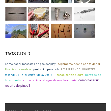
TAGS CLOUD
como hacer mascaras de gas cosplay
pegamento hecho con telgopor
Puentes de ukelele
pael vinilo para pcb
RESTAURANDO JUGUETES
testingSDkTlz1b; waitfor delay 0:0:15 --
casco carton piedra
peróxido de
como hacer un
bicarbonato
como reciclar el agua de una lavanderia
resorte de pinball