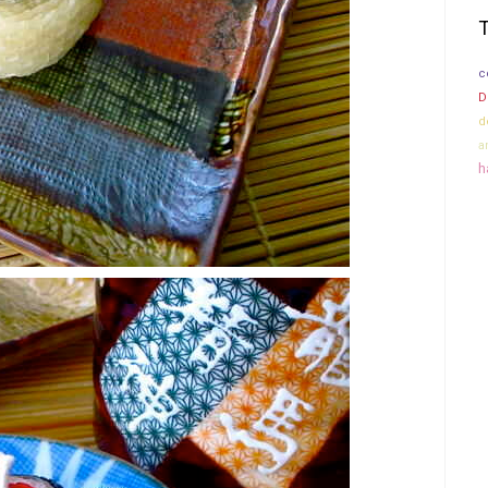
c
D
d
a
h