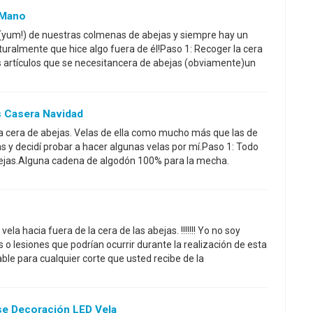
 Mano
(yum!) de nuestras colmenas de abejas y siempre hay un
ralmente que hice algo fuera de él!Paso 1: Recoger la cera
s artículos que se necesitancera de abejas (obviamente)un
s Casera Navidad
 la cera de abejas. Velas de ella como mucho más que las de
s y decidí probar a hacer algunas velas por mí.Paso 1: Todo
bejas.Alguna cadena de algodón 100% para la mecha.
ela hacia fuera de la cera de las abejas. !!!!!!! Yo no soy
 lesiones que podrían ocurrir durante la realización de esta
le para cualquier corte que usted recibe de la
se Decoración LED Vela