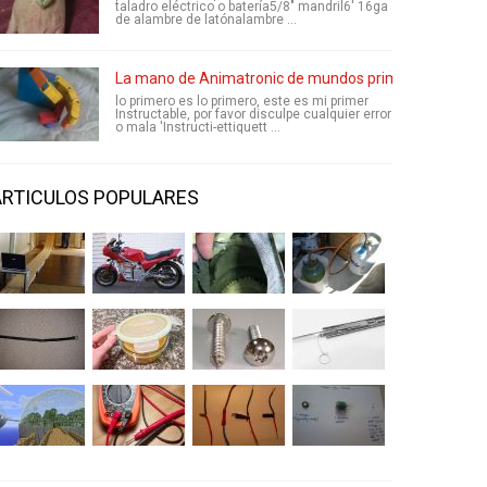
taladro eléctrico o batería5/8" mandril6' 16ga
de alambre de latónalambre ...
La mano de Animatronic de mundos primer papel (no
lo primero es lo primero, este es mi primer
Instructable, por favor disculpe cualquier error
o mala 'Instructi-ettiquett ...
ARTICULOS POPULARES