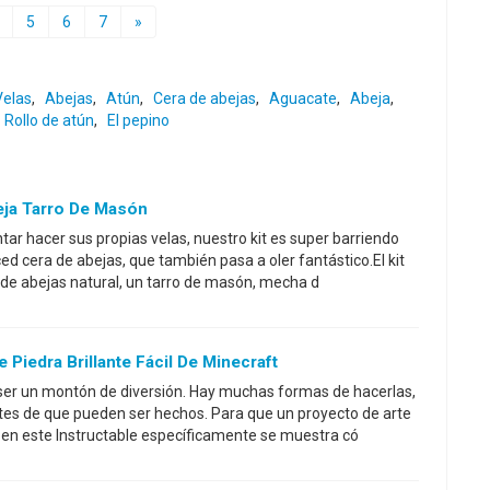
5
6
7
»
Velas
,
Abejas
,
Atún
,
Cera de abejas
,
Aguacate
,
Abeja
,
Rollo de atún
,
El pepino
eja Tarro De Masón
tar hacer sus propias velas, nuestro kit es super barriendo
ed cera de abejas, que también pasa a oler fantástico.El kit
 de abejas natural, un tarro de masón, mecha d
 Piedra Brillante Fácil De Minecraft
ser un montón de diversión. Hay muchas formas de hacerlas,
tes de que pueden ser hechos. Para que un proyecto de arte
a, en este Instructable específicamente se muestra có