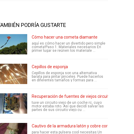
TAMBIÉN PODRÍA GUSTARTE
Cómo hacer una cometa diamante
aquí es cómo hacer un divertido pero simple
cometa!Paso 1: Materiales necesarios En
primer lugar se reúnen los materiale ...
Cepillos de esponja
Cepillos de esponja son una alternativa
barata para pintar pinceles. Puede hacerlos
en diferentes tamaños y formas para ...
Recuperación de fuentes de viejos circuitos
tuve un circuito viejo de un coche rc, cuyo
motor estaba roto. Así que decidí salvar las
partes de sus circuito viejo cu ...
Cautivo de la armadura latón y cobre corazón Pulsera
para hacer esta pulsera cool necesitas:Un