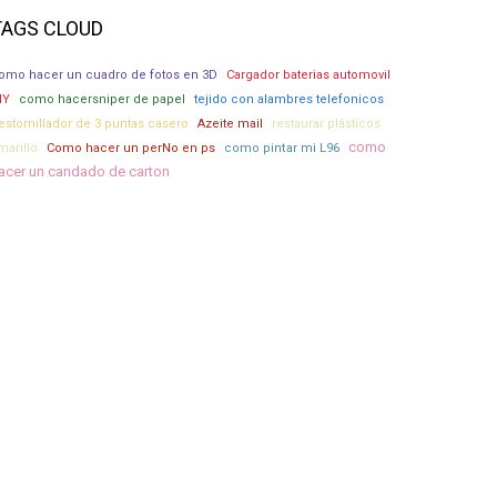
TAGS CLOUD
omo hacer un cuadro de fotos en 3D
Cargador baterias automovil
IY
como hacersniper de papel
tejido con alambres telefonicos
estornillador de 3 puntas casero
Azeite mail
restaurar plásticos
como
marillo
Como hacer un perNo en ps
como pintar mi L96
acer un candado de carton