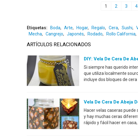
1
2
3
4
Etiquetas:
Boda
,
Arte
,
Hogar
,
Regalo
,
Cera
,
Sushi
,
Mecha
,
Cangrejo
,
Japonés
,
Rodado
,
Rollo California
,
ARTÍCULOS RELACIONADOS
DIY: Vela De Cera De Ab
Si siempre has querido inten
que utiliza localmente sourc
incluye dos bloques de cera
Vela De Cera De Abeja De
Hacer velas caseras puede 
y hay muchas ceras diferen
rápido y fácil hacer en cas