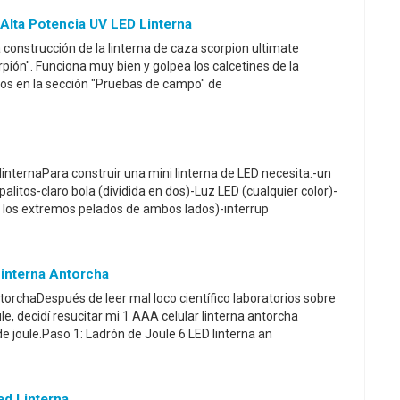
 Alta Potencia UV LED Linterna
a construcción de la linterna de caza scorpion ultimate
rpión". Funciona muy bien y golpea los calcetines de la
eos en la sección "Pruebas de campo" de
linternaPara construir una mini linterna de LED necesita:-un
litos-claro bola (dividida en dos)-Luz LED (cualquier color)-
n los extremos pelados de ambos lados)-interrup
interna Antorcha
ntorchaDespués de leer mal loco científico laboratorios sobre
e, decidí resucitar mi 1 AAA celular linterna antorcha
e joule.Paso 1: Ladrón de Joule 6 LED linterna an
ed Linterna