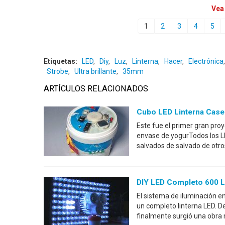
Vea
1
2
3
4
5
Etiquetas:
LED
,
Diy
,
Luz
,
Linterna
,
Hacer
,
Electrónica
Strobe
,
Ultra brillante
,
35mm
ARTÍCULOS RELACIONADOS
Cubo LED Linterna Case
Este fue el primer gran proy
envase de yogurTodos los LED
salvados de salvado de otros
DIY LED Completo 600 L
El sistema de iluminación en
un completo linterna LED. D
finalmente surgió una obra m