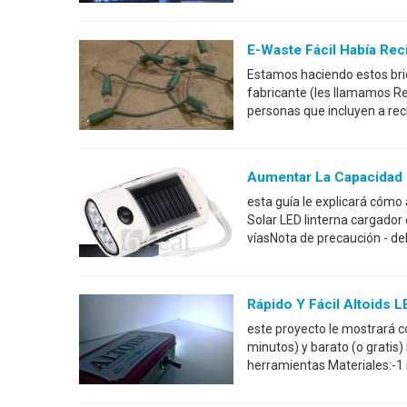
E-Waste Fácil Había Recic
Estamos haciendo estos brico
fabricante (les llamamos R
personas que incluyen a reci
Aumentar La Capacidad 
esta guía le explicará cóm
Solar LED linterna cargado
víasNota de precaución - de
Rápido Y Fácil Altoids L
este proyecto le mostrará có
minutos) y barato (o gratis) 
herramientas Materiales:-1 i