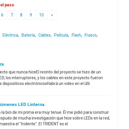
 el paso
6
7
8
9
10
»
,
Eléctrica
,
Batería
,
Cables
,
Película
,
Flash
,
Frasco
,
ra
ecto que nunca hiceEl recinto del proyecto se hizo de un
, los interruptores, y los cables en este proyecto fueron
 dispositivos electrónicosHabrá un video en el últi
úmenes LED Linterna.
 la bici de mi prima era muy tenue. Él me pidió para construir
espués de mucha investigación que hice sobre LEDs en la red,
aestra el "tridente". El TRIDENT es el