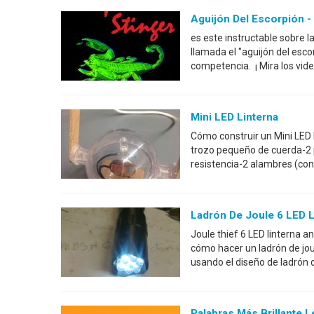
Aguijón Del Escorpión -
es este instructable sobre l
llamada el "aguijón del esco
competencia. ¡ Mira los vid
Mini LED Linterna
Cómo construir un Mini LED 
trozo pequeño de cuerda-2 pa
resistencia-2 alambres (co
Ladrón De Joule 6 LED L
Joule thief 6 LED linterna a
cómo hacer un ladrón de joul
usando el diseño de ladrón d
Palabras Más Brillante L