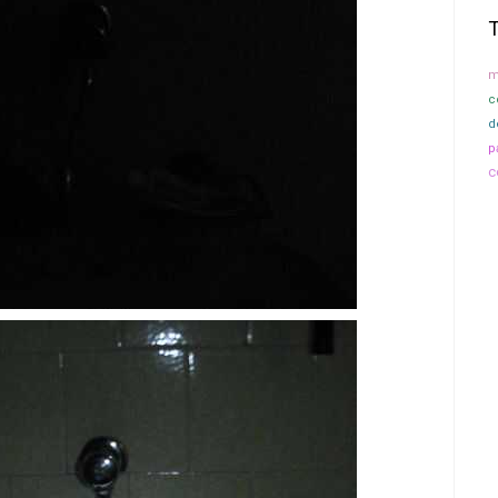
m
c
d
p
c