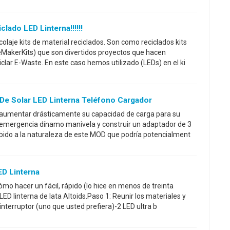
lado LED Linterna!!!!!!
laje kits de material reciclados. Son como reciclados kits
eMakerKits) que son divertidos proyectos que hacen
clar E-Waste. En este caso hemos utilizado (LEDs) en el ki
De Solar LED Linterna Teléfono Cargador
o aumentar drásticamente su capacidad de carga para su
r emergencia dínamo manivela y construir un adaptador de 3
bido a la naturaleza de este MOD que podría potencialment
ED Linterna
mo hacer un fácil, rápido (lo hice en menos de treinta
LED linterna de lata Altoids.Paso 1: Reunir los materiales y
nterruptor (uno que usted prefiera)-2 LED ultra b