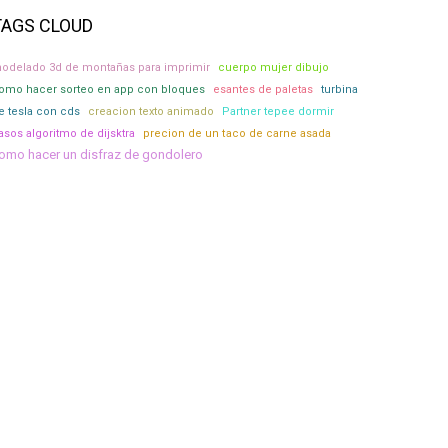
TAGS CLOUD
odelado 3d de montañas para imprimir
cuerpo mujer dibujo
omo hacer sorteo en app con bloques
esantes de paletas
turbina
e tesla con cds
creacion texto animado
Partner tepee dormir
asos algoritmo de dijsktra
precion de un taco de carne asada
omo hacer un disfraz de gondolero