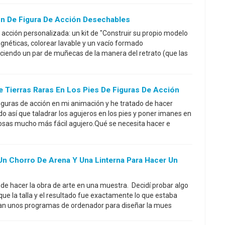
n De Figura De Acción Desechables
 acción personalizada: un kit de "Construir su propio modelo
agnéticas, colorear lavable y un vacío formado
endo un par de muñecas de la manera del retrato (que las
 Tierras Raras En Los Pies De Figuras De Acción
figuras de acción en mi animación y he tratado de hacer
 así que taladrar los agujeros en los pies y poner imanes en
cosas mucho más fácil agujero.Qué se necesita hacer e
, Un Chorro De Arena Y Una Linterna Para Hacer Un
e hacer la obra de arte en una muestra. Decidí probar algo
ue la talla y el resultado fue exactamente lo que estaba
zan unos programas de ordenador para diseñar la mues