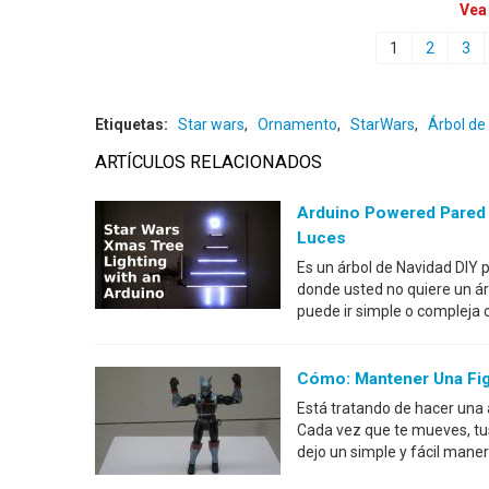
Vea
1
2
3
Etiquetas:
Star wars
,
Ornamento
,
StarWars
,
Árbol de
ARTÍCULOS RELACIONADOS
Arduino Powered Pared 
Luces
Es un árbol de Navidad DIY
donde usted no quiere un ár
puede ir simple o compleja c
Cómo: Mantener Una Fig
Está tratando de hacer una 
Cada vez que te mueves, tus 
dejo un simple y fácil maner