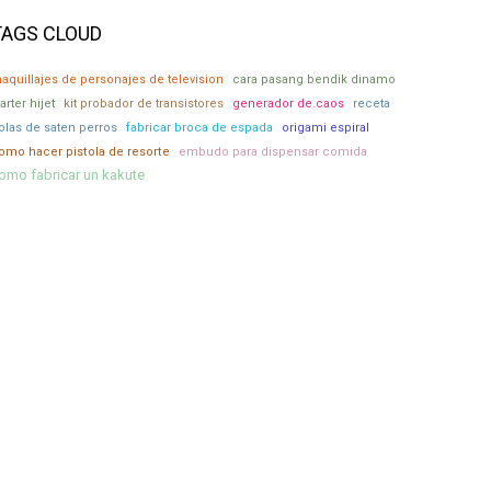
TAGS CLOUD
aquillajes de personajes de television
cara pasang bendik dinamo
tarter hijet
kit probador de transistores
generador de.caos
receta
olas de saten perros
fabricar broca de espada
origami espiral
omo hacer pistola de resorte
embudo para dispensar comida
omo fabricar un kakute