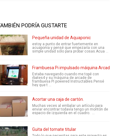
TAMBIÉN PODRÍA GUSTARTE
Pequeña unidad de Aquaponic
estoy a punto de entrar fuertemente en
acuaponia y pensé que empezaría con una
simple unidad sólo para probar cosas.Acua ...
Frambuesa Pi impulsado máquina Arcade de la tapa de
Estaba navegando cuando me topé con
rbates4 y su máquina de arcade de
frambuesa Pi powered Instructables.Pensé
hey que t ...
Acortar una caja de cartón.
Muchas veces al embalar un artículo para
enviar encontrar todavía tengo un montón de
espacio de izquierda en el cuadro. ...
Guita del tomate titular
Todo lo que necesitas para este proyecto es