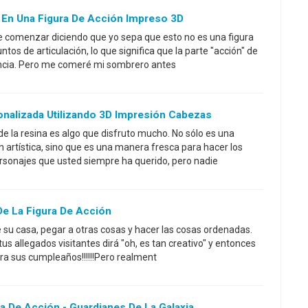
 En Una Figura De Acción Impreso 3D
e comenzar diciendo que yo sepa que esto no es una figura
ntos de articulación, lo que significa que la parte "acción" de
sencia. Pero me comeré mi sombrero antes
onalizada Utilizando 3D Impresión Cabezas
de la resina es algo que disfruto mucho. No sólo es una
n artística, sino que es una manera fresca para hacer los
rsonajes que usted siempre ha querido, pero nadie
De La Figura De Acción
e su casa, pegar a otras cosas y hacer las cosas ordenadas.
s tus allegados visitantes dirá "oh, es tan creativo" y entonces
ara sus cumpleaños!!!!!!Pero realment
a De Acción - Guardianes De La Galaxia