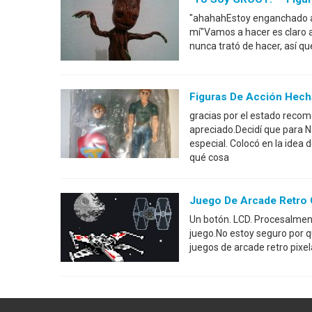
"ahahahEstoy enganchado a
mí"Vamos a hacer es claro 
nunca trató de hacer, así que
Figuras De Acción Hech
gracias por el estado recom
apreciado.Decidí que para N
especial. Colocó en la idea
qué cosa
Juego De Arcade Retro 
Un botón. LCD. Procesalment
juego.No estoy seguro por qu
juegos de arcade retro pixe