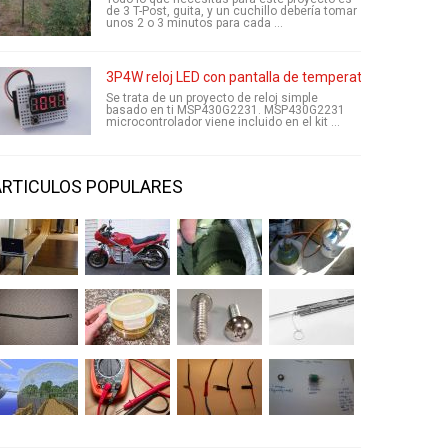
de 3 T-Post, guita, y un cuchillo debería tomar
unos 2 o 3 minutos para cada ...
3P4W reloj LED con pantalla de temperatura
Se trata de un proyecto de reloj simple
basado en ti MSP430G2231. MSP430G2231
microcontrolador viene incluido en el kit ...
ARTICULOS POPULARES