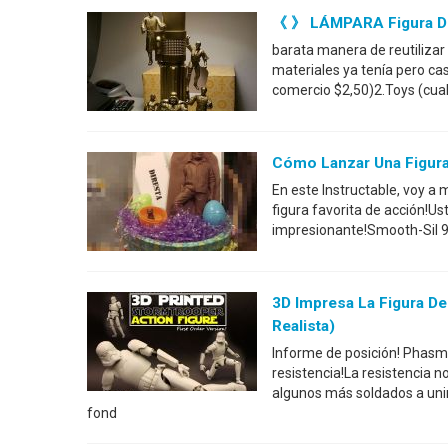
《 》 LÁMPARA Figura D
barata manera de reutilizar 
materiales ya tenía pero ca
comercio $2,50)2.Toys (cual
Cómo Lanzar Una Figura
En este Instructable, voy a
figura favorita de acción!Us
impresionante!Smooth-Sil 9
3D Impresa La Figura De
Realista)
Informe de posición! Phasma
resistencia!La resistencia 
algunos más soldados a unir
fond