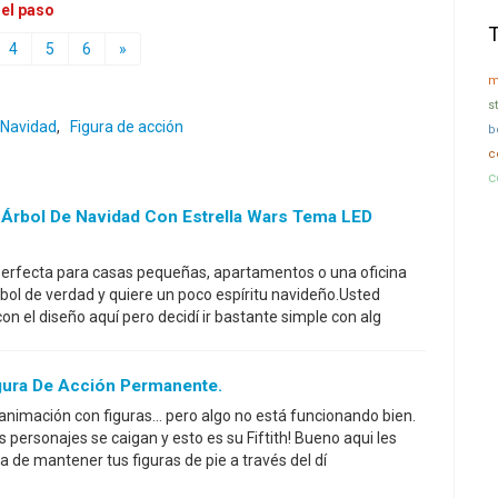
 el paso
4
5
6
»
m
s
 Navidad
,
Figura de acción
b
c
c
Árbol De Navidad Con Estrella Wars Tema LED
 perfecta para casas pequeñas, apartamentos o una oficina
bol de verdad y quiere un poco espíritu navideño.Usted
on el diseño aquí pero decidí ir bastante simple con alg
ura De Acción Permanente.
animación con figuras... pero algo no está funcionando bien.
personajes se caigan y esto es su Fiftith! Bueno aqui les
a de mantener tus figuras de pie a través del dí