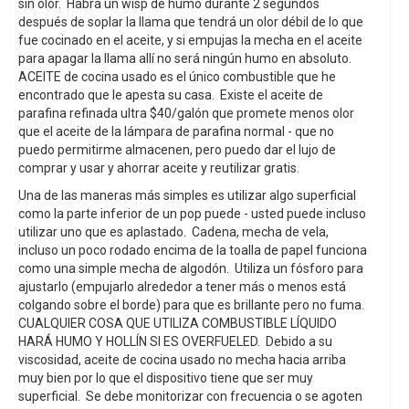
sin olor. Habrá un wisp de humo durante 2 segundos
después de soplar la llama que tendrá un olor débil de lo que
fue cocinado en el aceite, y si empujas la mecha en el aceite
para apagar la llama allí no será ningún humo en absoluto.
ACEITE de cocina usado es el único combustible que he
encontrado que le apesta su casa. Existe el aceite de
parafina refinada ultra $40/galón que promete menos olor
que el aceite de la lámpara de parafina normal - que no
puedo permitirme almacenen, pero puedo dar el lujo de
comprar y usar y ahorrar aceite y reutilizar gratis.
Una de las maneras más simples es utilizar algo superficial
como la parte inferior de un pop puede - usted puede incluso
utilizar uno que es aplastado. Cadena, mecha de vela,
incluso un poco rodado encima de la toalla de papel funciona
como una simple mecha de algodón. Utiliza un fósforo para
ajustarlo (empujarlo alrededor a tener más o menos está
colgando sobre el borde) para que es brillante pero no fuma.
CUALQUIER COSA QUE UTILIZA COMBUSTIBLE LÍQUIDO
HARÁ HUMO Y HOLLÍN SI ES OVERFUELED. Debido a su
viscosidad, aceite de cocina usado no mecha hacia arriba
muy bien por lo que el dispositivo tiene que ser muy
superficial. Se debe monitorizar con frecuencia o se agoten