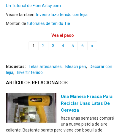
Un Tutorial de FiberArtsy.com
Véase también:
Inverso lazo teñido con lejía
Montón de
tutoriales de teñido Tie
Vea el paso
1
2
3
4
5
6
»
Etiquetas:
Telas artesanales
,
Bleach pen
,
Decorar con
lejía
,
Invertir teñido
ARTÍCULOS RELACIONADOS
Una Manera Fresca Para
Reciclar Unas Latas De
Cerveza
hace unas semanas compré
una nueva pistola de aire
caliente. Bastante barato pero viene con boquilla de