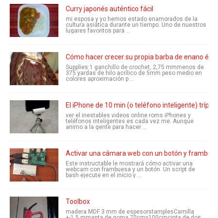
Curry japonés auténtico fácil
mi esposa y yo hemos estado enamorados de la
cultura asiática durante un tiempo. Uno de nuestros
lugares favoritos para ...
Cómo hacer crecer su propia barba de enano épic
Supplies:1 ganchillo de crochet, 2,75 mmmenos de
375 yardas de hilo acrílico de 5mm peso medio en
colores aproximación p ...
El iPhone de 10 min (o teléfono inteligente) trípo
ver el inestables videos online roms iPhones y
teléfonos inteligentes es cada vez me. Aunque
animo a la gente para hacer ...
Activar una cámara web con un botón y frambues
Este instructable le mostrará cómo activar una
webcam con frambuesa y un botón. Un script de
bash ejecute en el inicio y ...
Toolbox
madera MDF 3 mm de espesorstamplesCamilla
+-1,5 mmanta de goma 70cmx100cmcinta de dos