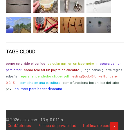
TAGS CLOUD
como se divide el sonido
calcular rpm en un tacometro
mascara de iron
para crear
como realizar un pajaro de alambre
juego cartas guerra reglas
edpañs
reparar encendedor clipper pdf
testingQuqL46iU; waitfor delay
como hacer una escultura
como funcciona los anillos del tubo
0:0:15 --
insumos para hacer dinamita
pex
© 2026 askix.com. 13 q. 0.011 s.
Contáctenos
-
Política de privacidad
-
Política de cookies