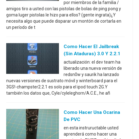
por miembros de la familia /
amigos tiro a usted con las pistolas de bolas de ping pong y
goma luger pistolas le hizo para ellos? (gente ingrata)¿Y
necesita algo que puede disparar un montón de cortarla en
un período de t
Como Hacer El Jailbreak
(sin Ataduras) 3.0 Y 2.2.1
actualización: el dev team ha
liberado una nueva versión de
redsn0w y saurik ha lanzado
nuevas versiones de sustrato móvil y winterboard para el
3GS!-champster2.2.1 es solo para el ipod touch 2G.Y
también los datos que, Cyle/cyleleghorn/A.C.E., he añ
Como Hacer Una Ocarina
De PVC
en esta instruructable usted
aprenderá como hacer una