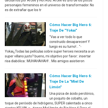
decidimos por Arcee y Hot Rod. Arcee es uno de los pocos
personajes femeninos en el universo de transformador. No
es de extrañar que los tr
Cómo Hacer Big Hero 6:
Traje De "Yokai"
"Vas a ver todo lo que
construido desaparecen! Y
luego es su turno!... "-
Yokai¿Todas las películas sobre super heroes necesita a un
super villano justo? bueno, mi objetivo por favor:: insertar
risa diabólica:: MUHAHAHAH! .. Mis amigos asistieron
Cómo Hacer Big Hero 6:
Traje De La "Miel De
Limón"
Una pizca de ácido perclórico,
un poquito de cobalto, un
toque de peróxido de hidrógeno, SUPER calentado a cinco