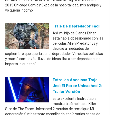
cientos KELVIN, y... tienes Miel limón de Big Hero 6.Para el
2015 Chicago Comic y Expo de la hospitalidad, mis amigos y
yo quería ir como
Traje De Depredador Fácil
Así, mi hijo de 8 años Ethan
está había obsesionado con las
películas Alien Predator vs y
decidió a mediados de
septiembre que quería ser el depredador. Vimos las películas
y mamá comenzó a lluvia de ideas. Iba a ser depredador no
importa lo que tení
Estrellas Asesinas Traje
Jedi El Force Unleashed 2:
Trailer Versión
este excelente Instructable
mostrará cómo hacer Killer
Star de The Force Unleashed 2: versión de remolque.Mi
generación fue bastante complicado. tenía varias capas de