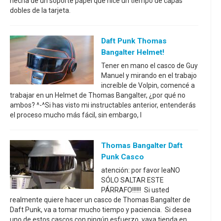
hecha de un soporte papel que hice un tiempo de capas
dobles de la tarjeta.
Daft Punk Thomas
Bangalter Helmet!
Tener en mano el casco de Guy
Manuel y mirando en el trabajo
increíble de Volpin, comencé a
trabajar en un Helmet de Thomas Bangalter, ¿por qué no
ambos? ^-^Si has visto mi instructables anterior, entenderás
el proceso mucho más fácil, sin embargo, l
Thomas Bangalter Daft
Punk Casco
atención: por favor leaNO
SÓLO SALTAR ESTE
PÁRRAFO!!!!!! Si usted
realmente quiere hacer un casco de Thomas Bangalter de
Daft Punk, va a tomar mucho tiempo y paciencia. Si desea
uno de estos cascos con ningún esfuerzo, vaya tienda en