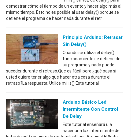
millis() en vez de delay() para
demostrar cómo el tiempo de un evento y hacer algo más al
mismo tiempo. Esto no es posible al usar delay() porque se
detiene el programa de hacer nada durante el retr
Principio Arduino: Retrasar
Sin Delay()
Cuando se utiliza el delay()
funcionamiento se detiene de
su programa y nada puede
suceder durante el retraso.Que es fácil, pero ¿qué pasa si
usted quiere tener algo que hacer otra cosa durante el
retraso?La respuesta; Utilice millis().Este tutorial
Arduino Básico Led
Intermitente Con Control
De Delay
Este tutorial enseñará u a
hacer una luz intermitente de
led arduinoR requiere de materialesPlaca ArduinoLEDEste