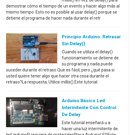
millis() en vez de delay() para
demostrar cómo el tiempo de un evento y hacer algo más al
mismo tiempo. Esto no es posible al usar delay() porque se
detiene el programa de hacer nada durante el retr
Principio Arduino: Retrasar
Sin Delay()
Cuando se utiliza el delay()
funcionamiento se detiene de
su programa y nada puede
suceder durante el retraso.Que es fácil, pero ¿qué pasa si
usted quiere tener algo que hacer otra cosa durante el
retraso?La respuesta; Utilice millis().Este tutorial
Arduino Básico Led
Intermitente Con Control
De Delay
Este tutorial enseñará u a
hacer una luz intermitente de
led arduinoR requiere de materialesPlaca ArduinoLEDEste