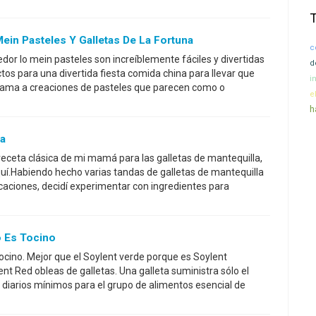
ein Pasteles Y Galletas De La Fortuna
c
dor lo mein pasteles son increíblemente fáciles y divertidas
d
tos para una divertida fiesta comida china para llevar que
i
 ama a creaciones de pasteles que parecen como o
e
h
la
eceta clásica de mi mamá para las galletas de mantequilla,
uí.Habiendo hecho varias tandas de galletas de mantequilla
acaciones, decidí experimentar con ingredientes para
o Es Tocino
tocino. Mejor que el Soylent verde porque es Soylent
ent Red obleas de galletas. Una galleta suministra sólo el
 diarios mínimos para el grupo de alimentos esencial de