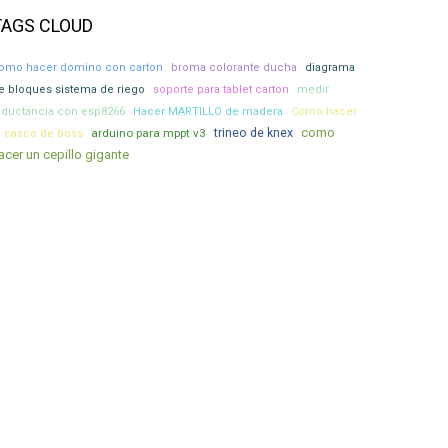
TAGS CLOUD
omo hacer domino con carton
broma colorante ducha
diagrama
e bloques sistema de riego
soporte para tablet carton
medir
nductancia con esp8266
Hacer MARTILLO de madera
Como hacer
como
arduino para mppt v3
trineo de knex
l casco de boss
acer un cepillo gigante