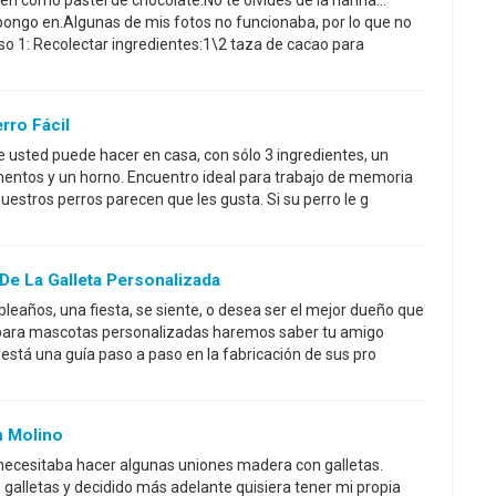
n como pastel de chocolate.No te olvides de la harina...
 pongo en.Algunas de mis fotos no funcionaba, por lo que no
so 1: Recolectar ingredientes:1\2 taza de cacao para
rro Fácil
e usted puede hacer en casa, con sólo 3 ingredientes, un
entos y un horno. Encuentro ideal para trabajo de memoria
estros perros parecen que les gusta. Si su perro le g
De La Galleta Personalizada
leaños, una fiesta, se siente, o desea ser el mejor dueño que
 para mascotas personalizadas haremos saber tu amigo
 está una guía paso a paso en la fabricación de sus pro
n Molino
necesitaba hacer algunas uniones madera con galletas.
 galletas y decidido más adelante quisiera tener mi propia