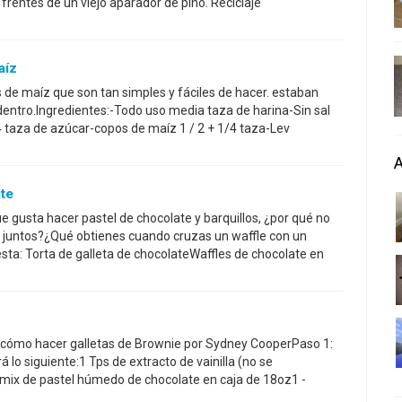
frentes de un viejo aparador de pino. Reciclaje
aíz
s de maíz que son tan simples y fáciles de hacer. estaban
 dentro.Ingredientes:-Todo uso media taza de harina-Sin sal
 taza de azúcar-copos de maíz 1 / 2 + 1/4 taza-Lev
ate
e gusta hacer pastel de chocolate y barquillos, ¿por qué no
s juntos?¿Qué obtienes cuando cruzas un waffle con un
ta: Torta de galleta de chocolateWaffles de chocolate en
e cómo hacer galletas de Brownie por Sydney CooperPaso 1:
 lo siguiente:1 Tps de extracto de vainilla (no se
 mix de pastel húmedo de chocolate en caja de 18oz1 -