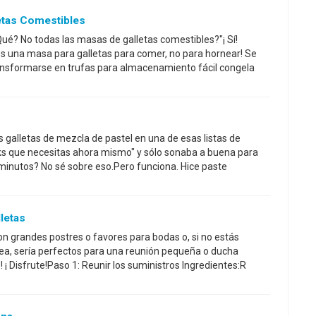
etas Comestibles
é? No todas las masas de galletas comestibles?"¡ Sí!
s una masa para galletas para comer, no para hornear! Se
ansformarse en trufas para almacenamiento fácil congela
s galletas de mezcla de pastel en una de esas listas de
cks que necesitas ahora mismo" y sólo sonaba a buena para
 minutos? No sé sobre eso.Pero funciona. Hice paste
letas
on grandes postres o favores para bodas o, si no estás
ea, sería perfectos para una reunión pequeña o ducha
o! ¡ Disfrute!Paso 1: Reunir los suministros Ingredientes:R