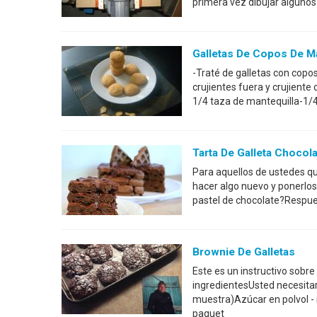
primera vez dibujar algunos 
Galletas De Copos De M
-Traté de galletas con copo
crujientes fuera y crujiente
1/4 taza de mantequilla-1/4
Tarta De Galleta Chocol
Para aquellos de ustedes qu
hacer algo nuevo y ponerlo
pastel de chocolate?Respues
Brownie De Galletas
Este es un instructivo sobr
ingredientesUsted necesitará
muestra)Azúcar en polvoI -
paquet