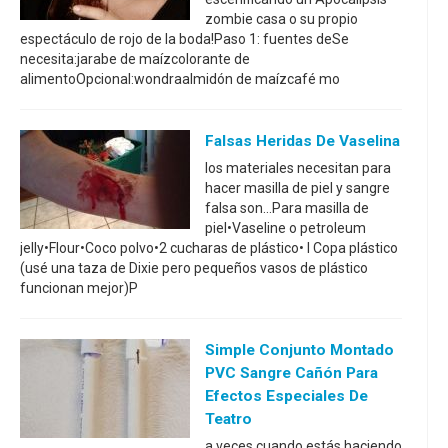
zombie casa o su propio
espectáculo de rojo de la boda!Paso 1: fuentes deSe
necesita:jarabe de maízcolorante de
alimentoOpcional:wondraalmidón de maízcafé mo
Falsas Heridas De Vaselina
los materiales necesitan para
hacer masilla de piel y sangre
falsa son...Para masilla de
piel•Vaseline o petroleum
jelly•Flour•Coco polvo•2 cucharas de plástico• I Copa plástico
(usé una taza de Dixie pero pequeños vasos de plástico
funcionan mejor)P
Simple Conjunto Montado
PVC Sangre Cañón Para
Efectos Especiales De
Teatro
a veces cuando estás haciendo