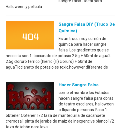
sangre falsa - Ideal para
Halloween y película
Sangre Falsa DIY (truco De
Química)
Es un truco muy común de
química para hacer sangre
falsa. Los gradientes que se
necesita son:1. tiocianato de potasio 2.5g + 50ml de agua2.
2.5g cloruro férrico (hierro (III) cloruro) + 50ml de
aguaTiocianato de potasio es toxic.however diferente de
Hacer Sangre Falsa
como el nombre los Estados
hacen sangre falsa para obras
de teatro escolares, halloween
o flipando personas.Paso 1:
obtener Obtener:1/2 taza de mantequilla de cacahuete
cremosa1 pinta de jarabe de maíz de inexpencive blanco1/2
taza de jabón para lava