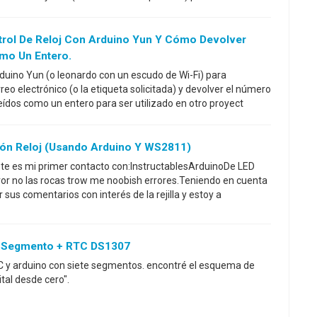
trol De Reloj Con Arduino Yun Y Cómo Devolver
mo Un Entero.
duino Yun (o leonardo con un escudo de Wi-Fi) para
o electrónico (o la etiqueta solicitada) y devolver el número
eídos como un entero para ser utilizado en otro proyect
ción Reloj (usando Arduino Y WS2811)
ste es mi primer contacto con:InstructablesArduinoDe LED
or no las rocas trow me noobish errores.Teniendo en cuenta
 sus comentarios con interés de la rejilla y estoy a
te Segmento + RTC DS1307
RTC y arduino con siete segmentos. encontré el esquema de
tal desde cero".