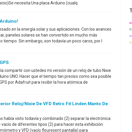
nicio)Se necesita:Una placa Arduino (cualq
Arduino!
a
ado en la energía solar y sus aplicaciones. Con los avances
t
olar, paneles solares se han convertido en mucho más
c
mo tiempo. Sin embargo, son todavía un poco caros, por l
p
 GPS
a compartir con ustedes mi versión de un reloj de tubo Nixie
uino UNO. Hacer que el tiempo tan preciso como sea posible
GPS por Adafruit para recibir la hora atómica de
erior Reloj/Nixie De VFD Retro Fit Linden Manto De
o había visto todavía y combinado (2) separar la electrónica
vacío de diferentes tipos (2) para hacer esta exhibición
ermómetro y VFD (vacío flouresent pantalla) para