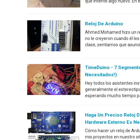
que intenté algo nuevo. En e
Reloj De Arduino
Ahmed Mohamed hizo un rel
no le creyeron cuando él les
clase, sentíamos que asunci
TimeDuino - 7 Segmento
Necesitados!)
Hey todos los asistentes ins
generalmente el estereotipo 
esperando mucho tiempo pa
Haga Un Preciso Reloj 
Hardware Externo Es Ne
Cómo hacer un reloj de Ardui
mis proyectos en nuestro sit