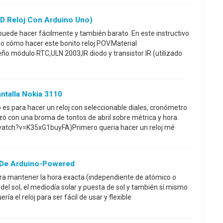
DD Reloj Con Arduino Uno)
puede hacer fácilmente y también barato. En este instructivo
o cómo hacer este bonito reloj POV.Material
ño módulo RTC,ULN 2003,IR diodo y transistor IR (utilizado
ntalla Nokia 3110
 es para hacer un reloj con seleccionable diales, cronómetro
zó con una broma de tontos de abril sobre métrica y hora.
atch?v=K35xG1buyFA)Primero queria hacer un reloj mé
j De Arduino-Powered
ara mantener la hora exacta (independiente de atómico o
l del sol, el mediodía solar y puesta de sol y también sí mismo
ía el reloj para ser fácil de usar y flexible