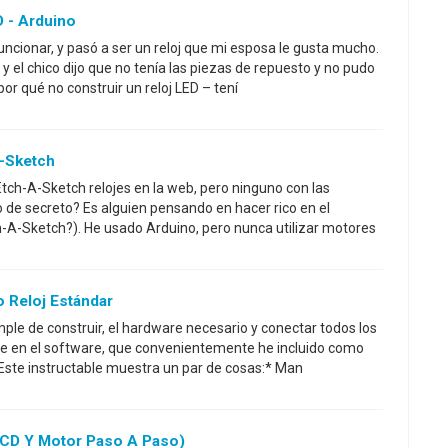
D - Arduino
uncionar, y pasó a ser un reloj que mi esposa le gusta mucho.
 y el chico dijo que no tenía las piezas de repuesto y no pudo
por qué no construir un reloj LED – tení
A-Sketch
Etch-A-Sketch relojes en la web, pero ninguno con las
o de secreto? Es alguien pensando en hacer rico en el
h-A-Sketch?). He usado Arduino, pero nunca utilizar motores
 Reloj Estándar
mple de construir, el hardware necesario y conectar todos los
de en el software, que convenientemente he incluido como
:)Este instructable muestra un par de cosas:* Man
LCD Y Motor Paso A Paso)