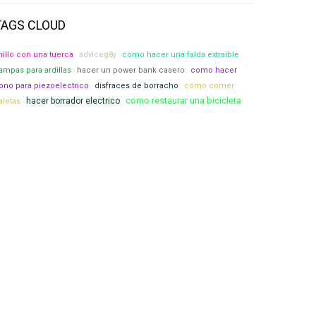
TAGS CLOUD
nillo con una tuerca
adviceg8y
como hacer una falda extraíble
rampas para ardillas
hacer un power bank casero
como hacer
ono para piezoelectrico
disfraces de borracho
como comer
como restaurar una bicicleta
hacer borrador electrico
aletas