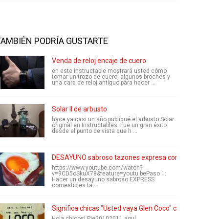
TAMBIÉN PODRÍA GUSTARTE
Venda de reloj encaje de cuero
en este Instructable mostrará usted cómo
tomar un trozo de cuero, algunos broches y
una cara de reloj antiguo para hacer ...
Solar II de arbusto
hace ya casi un año publiqué el arbusto Solar
original en Instructables. Fue un gran éxito
desde el punto de vista que h ...
DESAYUNO sabroso tazones expresa comestibles
https://www.youtube.com/watch?
v=9CD5oSkuX78&feature=youtu.bePaso 1:
Hacer un desayuno sabroso EXPRESS
comestibles ta ...
Significa chicas "Usted vaya Glen Coco" camiseta
Hola chicos! Pie20102011 aquí.