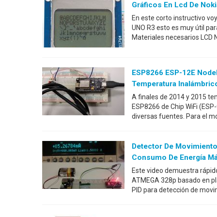
Gráficos En Lcd De Nok
En este corto instructivo v
UNO R3 esto es muy útil par
Materiales necesarios LCD 
ESP8266 ESP-12E NodeM
Temperatura Inalámbric
A finales de 2014 y 2015 te
ESP8266 de Chip WiFi (ESP-0
diversas fuentes. Para el m
Detector De Movimiento
Consumo De Energía Má
Este video demuestra rápido
ATMEGA 328p basado en pla
PID para detección de movim