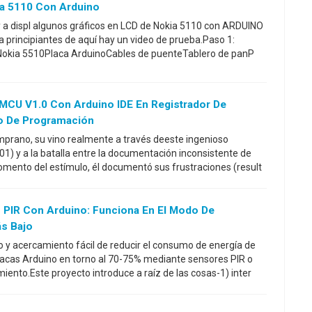
ia 5110 Con Arduino
oy a displ algunos gráficos en LCD de Nokia 5110 con ARDUINO
a principiantes de aquí hay un video de prueba.Paso 1:
Nokia 5510Placa ArduinoCables de puenteTablero de panP
CU V1.0 Con Arduino IDE En Registrador De
o De Programación
mprano, su vino realmente a través deeste ingenioso
1) y a la batalla entre la documentación inconsistente de
omento del estímulo, él documentó sus frustraciones (result
 PIR Con Arduino: Funciona En El Modo De
s Bajo
 y acercamiento fácil de reducir el consumo de energía de
cas Arduino en torno al 70-75% mediante sensores PIR o
iento.Este proyecto introduce a raíz de las cosas-1) inter