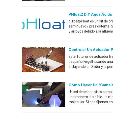
PHloat2 DIY Agua Ácida 
pHloatpHloat es un kit de br
seminuevo / preexistente. Su
y arroyos debido a la aflu
Controlar Un Actuador 
Este Tutorial de actuador l
pequeño Firgelli usando una
incluyendo un Slider y la per
Cómo Hacer Un "Camale
Usted debe han visto camal
una manera increíble. La m
molecular. Si nos fijamos en