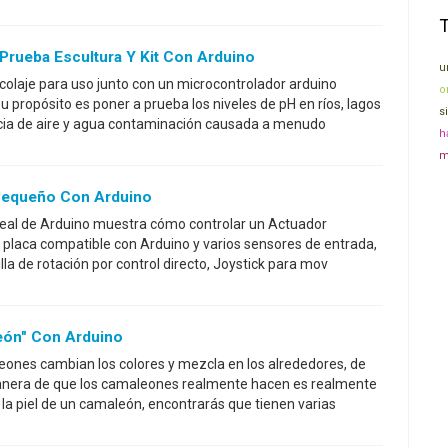
Prueba Escultura Y Kit Con Arduino
u
icolaje para uso junto con un microcontrolador arduino
o
 propósito es poner a prueba los niveles de pH en ríos, lagos
s
encia de aire y agua contaminación causada a menudo
h
m
Pequeño Con Arduino
ineal de Arduino muestra cómo controlar un Actuador
 placa compatible con Arduino y varios sensores de entrada,
illa de rotación por control directo, Joystick para mov
ón" Con Arduino
eones cambian los colores y mezcla en los alrededores, de
anera de que los camaleones realmente hacen es realmente
 la piel de un camaleón, encontrarás que tienen varias