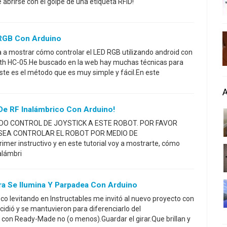
 abrirse con el golpe de una etiqueta RFID!
 RGB Con Arduino
va a mostrar cómo controlar el LED RGB utilizando android con
oth HC-05.He buscado en la web hay muchas técnicas para
este es el método que es muy simple y fácil.En este
De RF Inalámbrico Con Arduino!
DO CONTROL DE JOYSTICK A ESTE ROBOT. POR FAVOR
ESEA CONTROLAR EL ROBOT POR MEDIO DE
imer instructivo y en este tutorial voy a mostrarte, cómo
alámbri
ra Se Ilumina Y Parpadea Con Arduino
co levitando en Instructables me invitó al nuevo proyecto con
ecidió y se mantuvieron para diferenciarlo del
con Ready-Made no (o menos).Guardar el girar.Que brillan y