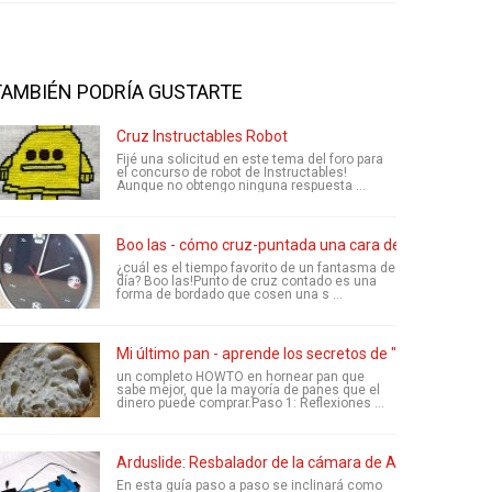
TAMBIÉN PODRÍA GUSTARTE
Cruz Instructables Robot
Fijé una solicitud en este tema del foro para
el concurso de robot de Instructables!
Aunque no obtengo ninguna respuesta ...
Boo las - cómo cruz-puntada una cara de reloj person
¿cuál es el tiempo favorito de un fantasma de
día? Boo las!Punto de cruz contado es una
forma de bordado que cosen una s ...
Mi último pan - aprende los secretos de "lenta cocción"
un completo HOWTO en hornear pan que
sabe mejor, que la mayoría de panes que el
dinero puede comprar.Paso 1: Reflexiones ...
Arduslide: Resbalador de la cámara de Arduino
En esta guía paso a paso se inclinará como