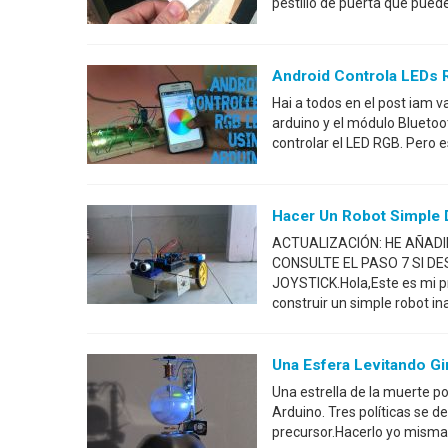
pestillo de puerta que puede
Android Controla LEDs
Hai a todos en el post iam 
arduino y el módulo Blueto
controlar el LED RGB. Pero 
Hacer Un Robot Simple 
ACTUALIZACIÓN: HE AÑADI
CONSULTE EL PASO 7 SI D
JOYSTICK.Hola,Este es mi pr
construir un simple robot in
Una Esfera Levitando Gi
Una estrella de la muerte po
Arduino. Tres políticas se d
precursor.Hacerlo yo misma 