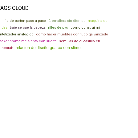
TAGS CLOUD
n rifle de carton paso a paso
Cremallera sin dientes
maquina de
ndas
traje se cae la cabeza
rifles de pvc
como construi mi
intetizador analogico
como hacer muebles con tubo galvanizado
acker broma me siento con suerte
semillas de el castillo en
relacion de diseño grafico con slime
inecraft