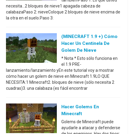
también!Paso 1: Lo que usted
necesita...2 bloques de nieve1 apagada cabeza de
calabazaPaso 2: nieveColoque 2 bloques de nieve encima de
la otra en el suelo.Paso 3:
(MINECRAFT 1.9 +) Cómo
Hacer Un Centinela De
Golem De Nieve
* Nota * Esto sólo funciona en
el 1.9 PRE-
lanzamiento/lanzamiento yEn este tutorial voy a mostrar
cómo hacer un golem de nieve en Minecraft 1.9LO QUE
NECESITA:1 Minecraft2. bloques de nieve (sólo necesita 2
cuadras)3. una calabaza (es fácil encontrar
Hacer Golems En
Minecraft
Golems de Minecraft puede
ayudarle a atacar y defenderse
de los enemigos. Hay dos tipos: