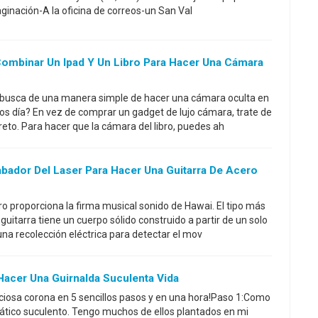
inación-A la oficina de correos-un San Val
Combinar Un Ipad Y Un Libro Para Hacer Una Cámara
n busca de una manera simple de hacer una cámara oculta en
s día? En vez de comprar un gadget de lujo cámara, trate de
reto. Para hacer que la cámara del libro, puedes ah
bador Del Laser Para Hacer Una Guitarra De Acero
ro proporciona la firma musical sonido de Hawai. El tipo más
itarra tiene un cuerpo sólido construido a partir de un solo
una recolección eléctrica para detectar el mov
Hacer Una Guirnalda Suculenta Vida
ciosa corona en 5 sencillos pasos y en una hora!Paso 1:Como
ático suculento. Tengo muchos de ellos plantados en mi