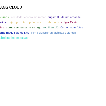
TAGS CLOUD
aturno v
ventilador casero sin motor
origami3D de um arbol de
avidad
ejemplo interrupciones con debounce
colgar TV sin
llos
como aser un carro en lego
reutilizar t42
Como hacer fotos
como elaborar un dizfraz.de planton
omo maquillaje de kiss
ebollino harina taiwan