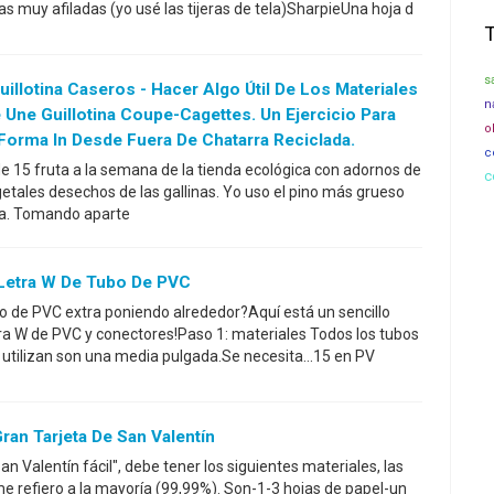
ras muy afiladas (yo usé las tijeras de tela)SharpieUna hoja d
s
illotina Caseros - Hacer Algo Útil De Los Materiales
n
e Une Guillotina Coupe-Cagettes. Un Ejercicio Para
o
 Forma In Desde Fuera De Chatarra Reciclada.
c
 15 fruta a la semana de la tienda ecológica con adornos de
c
getales desechos de las gallinas. Yo uso el pino más grueso
eña. Tomando aparte
Letra W De Tubo De PVC
o de PVC extra poniendo alrededor?Aquí está un sencillo
ra W de PVC y conectores!Paso 1: materiales Todos los tubos
utilizan son una media pulgada.Se necesita...15 en PV
ran Tarjeta De San Valentín
an Valentín fácil", debe tener los siguientes materiales, las
e refiero a la mayoría (99,99%). Son-1-3 hojas de papel-un