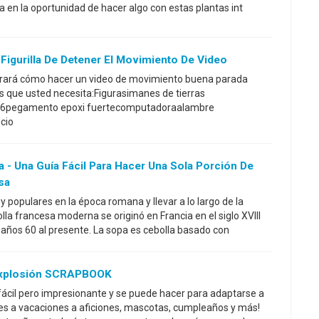
a en la oportunidad de hacer algo con estas plantas int
 Figurilla De Detener El Movimiento De Video
strará cómo hacer un video de movimiento buena parada
s que usted necesita:Figurasimanes de tierras
16pegamento epoxi fuertecomputadoraalambre
pcio
 - Una Guía Fácil Para Hacer Una Sola Porción De
sa
 populares en la época romana y llevar a lo largo de la
olla francesa moderna se originó en Francia en el siglo XVIII
años 60 al presente. La sopa es cebolla basado con
Explosión SCRAPBOOK
 fácil pero impresionante y se puede hacer para adaptarse a
es a vacaciones a aficiones, mascotas, cumpleaños y más!