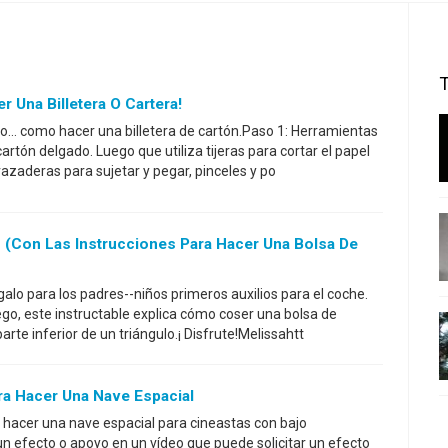
 Una Billetera O Cartera!
ivo... como hacer una billetera de cartón.Paso 1: Herramientas
rtón delgado. Luego que utiliza tijeras para cortar el papel
zaderas para sujetar y pegar, pinceles y po
s (con Las Instrucciones Para Hacer Una Bolsa De
galo para los padres--niños primeros auxilios para el coche.
go, este instructable explica cómo coser una bolsa de
arte inferior de un triángulo.¡ Disfrute!Melissahtt
a Hacer Una Nave Espacial
hacer una nave espacial para cineastas con bajo
un efecto o apoyo en un vídeo que puede solicitar un efecto