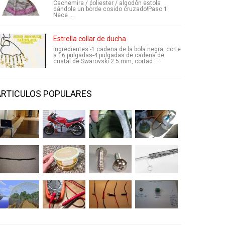
Cachemira / poliester / algodón estola
dándole un borde cosido cruzado!Paso 1:
Nece ...
Estrella collar de ducha
ingredientes:-1 cadena de la bola negra, corte
a 16 pulgadas-4 pulgadas de cadena de
cristal de Swarovski 2.5 mm, cortad ...
ARTICULOS POPULARES