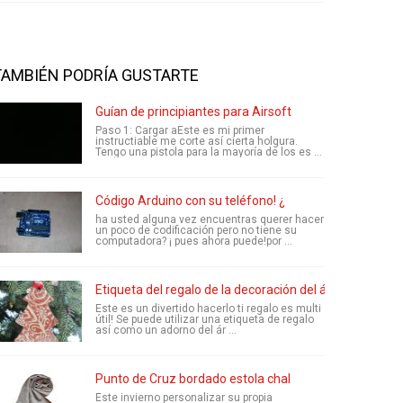
TAMBIÉN PODRÍA GUSTARTE
Guían de principiantes para Airsoft
Paso 1: Cargar aEste es mi primer
instructiable me corte así cierta holgura.
Tengo una pistola para la mayoría de los es ...
Código Arduino con su teléfono! ¿
ha usted alguna vez encuentras querer hacer
un poco de codificación pero no tiene su
computadora? ¡ pues ahora puede!por ...
Etiqueta del regalo de la decoración del árbol
Este es un divertido hacerlo ti regalo es multi
útil! Se puede utilizar una etiqueta de regalo
así como un adorno del ár ...
Punto de Cruz bordado estola chal
Este invierno personalizar su propia