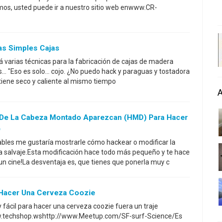
mos, usted puede ir a nuestro sitio web enwww.CR-
as Simples Cajas
á varias técnicas para la fabricación de cajas de madera
... "Eso es solo... cojo. ¿No puedo hack y paraguas y tostadora
iene seco y caliente al mismo tiempo
 De La Cabeza Montado Aparezcan (HMD) Para Hacer
e
ctables me gustaría mostrarle cómo hackear o modificar la
salvaje.Esta modificación hace todo más pequeño y te hace
 un cine!La desventaja es, que tienes que ponerla muy c
a Hacer Una Cerveza Coozie
 fácil para hacer una cerveza coozie fuera un traje
www.techshop.wshttp://www.Meetup.com/SF-surf-Science/Es