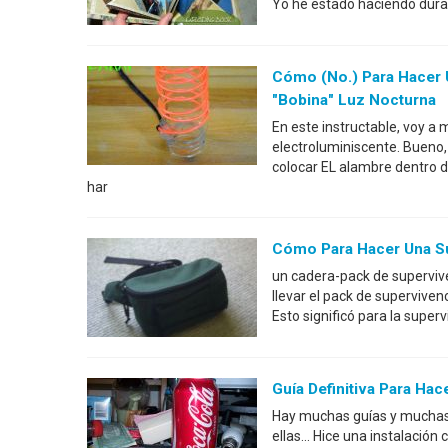
Yo he estado haciendo dura
Cómo (no.) Para Hacer 
"Bobina" Luz Nocturna
En este instructable, voy 
electroluminiscente. Bueno,
colocar EL alambre dentro d
har
Cómo Para Hacer Una Su
un cadera-pack de superviven
llevar el pack de supervive
Esto significó para la super
Guía Definitiva Para Hac
Hay muchas guías y muchas i
ellas... Hice una instalació