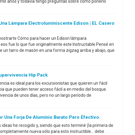
nte años y todavía tengo preguntas sobre cómo ponerlo
Una Lámpara Electroluminiscente Edison | EL Casero
a mostrarte Cómo para hacer un Edison lámpara
 eso fue lo que fue originalmente este Instructable.Pensé en
e un tarro de masón en una forma zigzag arriba y abajo, que
pervivencia Hip Pack
cia es ideal para los excursionistas que quieren un fácil
ncia que pueden tener acceso fácil a en medio del bosque.
vivencia de unos días, pero no un largo período de
er Una Forja De Aluminio Barato Pero Efectivo.
deas he recogido y, siendo que esto terminé (la primera de
n completamente nueva sólo para esto instructible... debe