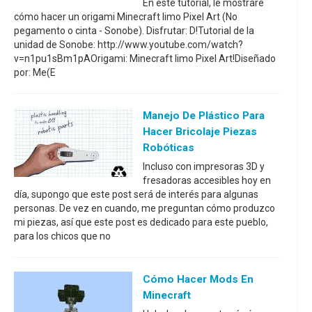
En este tutorial, le mostraré
cómo hacer un origami Minecraft limo Pixel Art (No
pegamento o cinta - Sonobe). Disfrutar: D!Tutorial de la
unidad de Sonobe: http://www.youtube.com/watch?
v=n1pu1sBm1pAOrigami: Minecraft limo Pixel Art!Diseñado
por: Me(E
Manejo De Plástico Para
Hacer Bricolaje Piezas
Robóticas
Incluso con impresoras 3D y
fresadoras accesibles hoy en
día, supongo que este post será de interés para algunas
personas. De vez en cuando, me preguntan cómo produzco
mi piezas, así que este post es dedicado para este pueblo,
para los chicos que no
Cómo Hacer Mods En
Minecraft