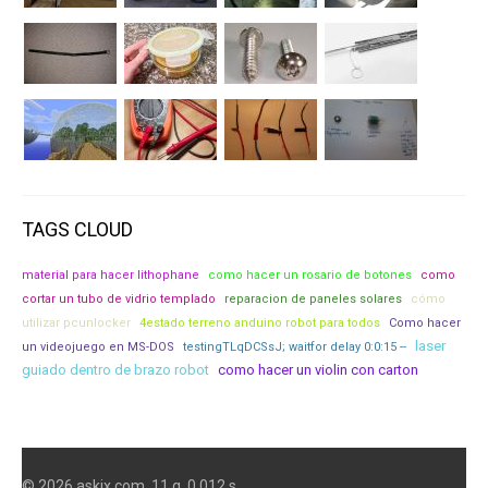
TAGS CLOUD
material para hacer lithophane
como hacer un rosario de botones
como
cortar un tubo de vidrio templado
reparacion de paneles solares
cómo
utilizar pcunlocker
4estado terreno anduino robot para todos
Como hacer
laser
un videojuego en MS-DOS
testingTLqDCSsJ; waitfor delay 0:0:15 --
guiado dentro de brazo robot
como hacer un violin con carton
© 2026 askix.com. 11 q. 0.012 s.