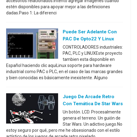
accesorios relacionados.Intento agregar imágenes cuando
estén disponibles para apoyar mejor a las definiciones
dadas.Paso 1: La diferenci
Puede Ser Adelante Con
PAC De Opto22 Y Linux
CONTROLADORES industriales:
PAC, PLC y LINUXEste proyecto
tambien esta disponible en
Español haciendo clic aquiLinux soporte para hardware
industrial como PAC o PLC, en el caso de las marcas grandes
y bien conocidas es básicamente inexistente. Alguno
Juego De Arcade Retro
Con Temática De Star Wars
Un botón. LCD. Procesalmente
genera el terreno. Un guión de
Star Wars. Un adictivo juego.No
estoy seguro por qué, pero me he obsesionado con el estilo
artístico de los juegos de arcade retro pixelado.