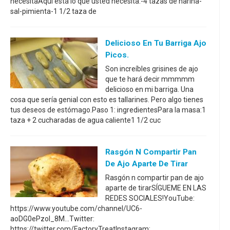
necesitaAquí está lo que usted necesita:-4 tazas de harina-
sal-pimienta-1 1/2 taza de
Delicioso En Tu Barriga Ajo
Picos.
Son increíbles grisines de ajo
que te hará decir mmmmm
delicioso en mi barriga. Una
cosa que sería genial con esto es tallarines. Pero algo tienes
tus deseos de estómago.Paso 1: ingredientesPara la masa:1
taza + 2 cucharadas de agua caliente1 1/2 cuc
Rasgón N Compartir Pan
De Ajo Aparte De Tirar
Rasgón n compartir pan de ajo
aparte de tirarSÍGUEME EN LAS
REDES SOCIALES!YouTube:
https://www.youtube.com/channel/UC6-
aoDG0ePzoI_8M...Twitter:
https://twitter.com/FactoryTreatInstagram: