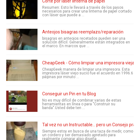
Corte por láser linterna de papel
Resumen: Esto le llevará a través de los pasos
necesarios para crear una linterna de papel cortado
con láser que puede a ...
Anteojos bisagras reemplazo/reparación
bisagras en anteojos recetados pueden ser una
solución difícil. Generalmente están integrados en
el marco. En marcos que ...
CheapGeek - Cómo limpiar una impresora vieja su
CheapGeek manera de limpiar una impresora. Esta
impresora láser viejo sucio fue el acuerdo en 1996.6
páginas por minuto ...
Conseguir un Pin en tu Blog
No es muy difícil de combinar varias de estas
herramientas en línea o para "Construir su
banda".Usted debe ten ...
Tal vez no un Instructable... pero un Consejo práct
Siempre estoy en busca de una taza de medir, como
un cordero y ser demasiado apretado para
realmente comprar algo diseña ...