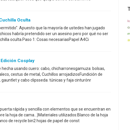
uchilla Oculta
k
permitido". Apuesto que la mayoría de ustedes han jugado
c
hicos habría pretendido ser un asesino pero por qué no ser
m
chilla oculta.Paso 1: Cosas necesariasPapel A4Ci
a
Edición Cosplay
ue hecha usando:cuero: cabo, chicharronesgamuza: bolsas,
aleco, cestus de metal, Cuchillos arrojadizosFundición de
, gauntlet y cabo clipsseda: túnicas y faja cinturónr
puerta rápida y sencilla con elementos que se encuentran en
mpre la hoja de cama...)Materiales utilizados:Blanco de la hoja
nco de recycle bin2 hojas de papel de const