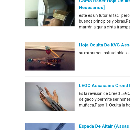
Como Hacer Hoja Oculta
Necesarios]
este es un tutorial fácil pe
buenos principios y obras.P
marrón alguna cinta transp
Hoja Oculta De KVG Ass
su mi primer instructable. a
LEGO Assassins Creed H
Es la revisión de Creed LEGO
delgado y permite ser hone
muñeca.Paso 1: Oculta la ho
Espada De Altair (Assas