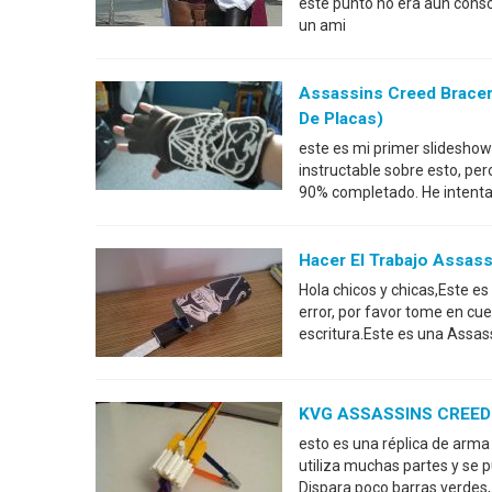
este punto no era aún cons
un ami
Assassins Creed Bracer
De Placas)
este es mi primer slideshow 
instructable sobre esto, pe
90% completado. He intenta
Hacer El Trabajo Assass
Hola chicos y chicas,Este es
error, por favor tome en cue
escritura.Este es una Assass
KVG ASSASSINS CREED P
esto es una réplica de arma 
utiliza muchas partes y se 
Dispara poco barras verdes, 