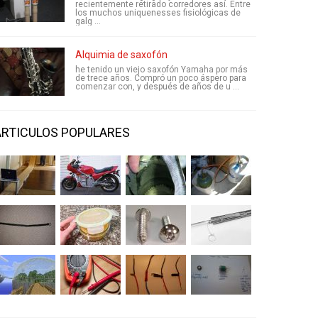
recientemente retirado corredores así. Entre
los muchos uniquenesses fisiológicas de
galg ...
Alquimia de saxofón
he tenido un viejo saxofón Yamaha por más
de trece años. Compró un poco áspero para
comenzar con, y después de años de u ...
ARTICULOS POPULARES