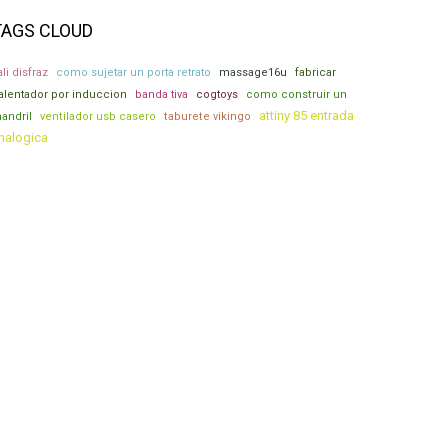
TAGS CLOUD
ali disfraz
como sujetar un porta retrato
massage16u
fabricar
alentador por induccion
banda tiva
cogtoys
como construir un
attiny 85 entrada
andril
ventilador usb casero
taburete vikingo
nalogica