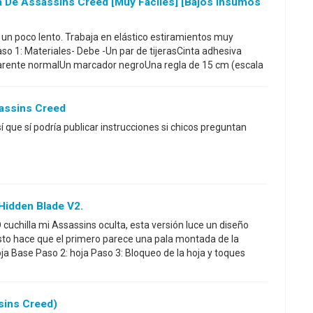
 De Assassins Creed [muy Fáciles] [bajos Insumos
ro un poco lento. Trabaja en elástico estiramientos muy
aso 1: Materiales- Debe -Un par de tijerasCinta adhesiva
arente normalUn marcador negroUna regla de 15 cm (escala
assins Creed
sí que sí podría publicar instrucciones si chicos preguntan
idden Blade V2.
 cuchilla mi Assassins oculta, esta versión luce un diseño
sto hace que el primero parece una pala montada de la
ja Base Paso 2: hoja Paso 3: Bloqueo de la hoja y toques
sins Creed)