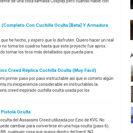
ciente de una cosa llamada Cosplay pero cuando hablé con
 (completo Con Cuchilla Oculta [Beta] Y Armadura
que he hecho, y espero que lo disfruten. Quiero hacer un real
ro no toma los cuadros hasta que este proyecto fue aprox.
do tomar los tiros más detallados que pueda para
ins Creed Réplica Cuchilla Oculta (muy Fácil)
 mi primer paso por paso instructable así que si cometo algún
nta mi inexperiencia considerable en instructables la
ins creed inspirado cuchilla oculta usada por los
istola Oculta
oculta del Assassins Creed utilizada por Ezio de KVG. No
puede cambiar para convertirse en una hoja oculta (paso 6).
BB, cualquier cosa que quepa dentro del barril. NO