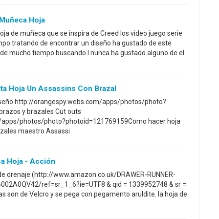
 Muñeca Hoja
ja de muñeca que se inspira de Creed los video juego serie
po tratando de encontrar un diseño ha gustado de este
s de mucho tiempo buscando I nunca ha gustado alguno de el
a Hoja Un Assassins Con Brazal
iseño http://orangespy.webs.com/apps/photos/photo?
azos y brazales Cut outs
m/apps/photos/photo?photoid=121769159Como hacer hoja
azales maestro Assassi
a Hoja - Acción
a de drenaje (http://www.amazon.co.uk/DRAWER-RUNNER-
2A0QV42/ref=sr_1_6?ie=UTF8 & qid = 1339952748 & sr =
reas son de Velcro y se pega con pegamento aruldite. la hoja de