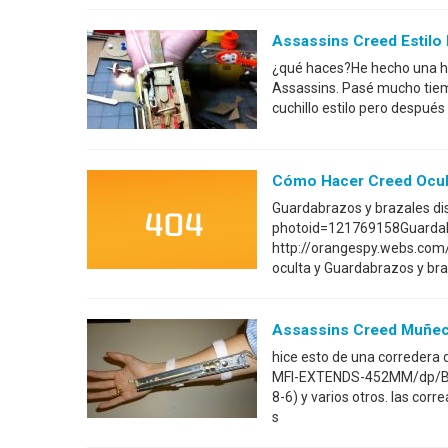
Assassins Creed Estilo
¿qué haces?He hecho una ho
Assassins. Pasé mucho tiem
cuchillo estilo pero despué
Cómo Hacer Creed Ocult
Guardabrazos y brazales d
photoid=121769158Guardabr
http://orangespy.webs.co
oculta y Guardabrazos y br
Assassins Creed Muñec
hice esto de una correder
MFI-EXTENDS-452MM/dp/B00
8-6) y varios otros. las cor
s