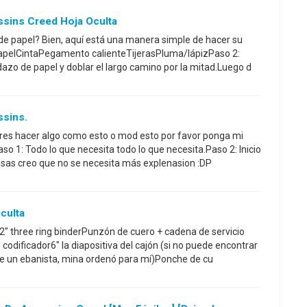
ssins Creed Hoja Oculta
 de papel? Bien, aquí está una manera simple de hacer su
PapelCintaPegamento calienteTijerasPluma/lápizPaso 2:
dazo de papel y doblar el largo camino por la mitad.Luego d
ssins.
uieres hacer algo como esto o mod esto por favor ponga mi
so 1: Todo lo que necesita todo lo que necesita.Paso 2: Inicio
osas creo que no se necesita más explenasion :DP
culta
2" three ring binderPunzón de cuero + cadena de servicio
dificador6" la diapositiva del cajón (si no puede encontrar
de un ebanista, mina ordenó para mí)Ponche de cu