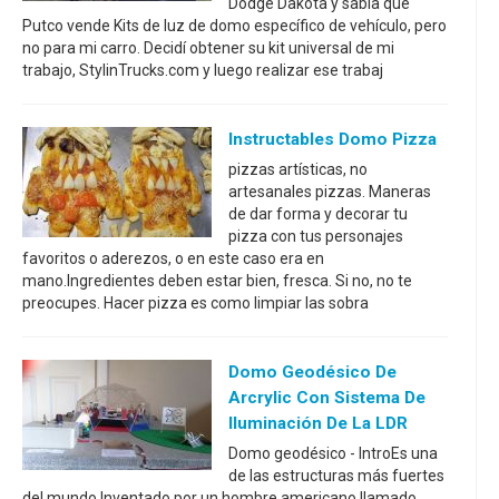
Dodge Dakota y sabía que
Putco vende Kits de luz de domo específico de vehículo, pero
no para mi carro. Decidí obtener su kit universal de mi
trabajo, StylinTrucks.com y luego realizar ese trabaj
Instructables Domo Pizza
pizzas artísticas, no
artesanales pizzas. Maneras
de dar forma y decorar tu
pizza con tus personajes
favoritos o aderezos, o en este caso era en
mano.Ingredientes deben estar bien, fresca. Si no, no te
preocupes. Hacer pizza es como limpiar las sobra
Domo Geodésico De
Arcrylic Con Sistema De
Iluminación De La LDR
Domo geodésico - IntroEs una
de las estructuras más fuertes
del mundo.Inventado por un hombre americano llamado