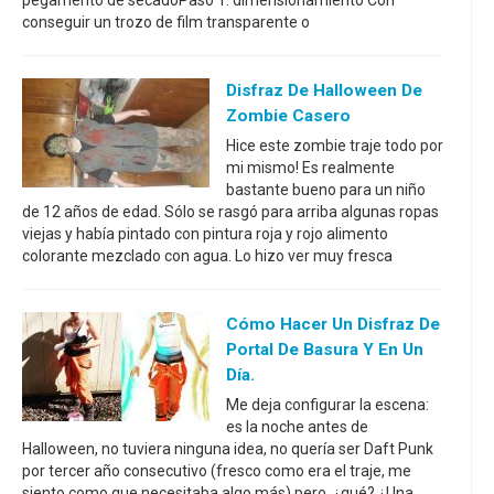
pegamento de secadoPaso 1: dimensionamiento Con
conseguir un trozo de film transparente o
Disfraz De Halloween De
Zombie Casero
Hice este zombie traje todo por
mi mismo! Es realmente
bastante bueno para un niño
de 12 años de edad. Sólo se rasgó para arriba algunas ropas
viejas y había pintado con pintura roja y rojo alimento
colorante mezclado con agua. Lo hizo ver muy fresca
Cómo Hacer Un Disfraz De
Portal De Basura Y En Un
Día.
Me deja configurar la escena:
es la noche antes de
Halloween, no tuviera ninguna idea, no quería ser Daft Punk
por tercer año consecutivo (fresco como era el traje, me
siento como que necesitaba algo más) pero, ¿qué? ¿Una