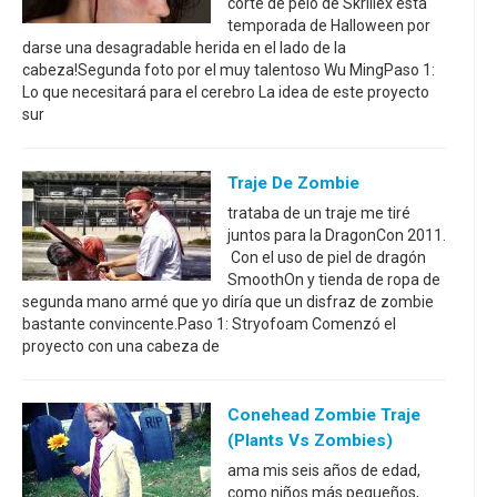
corte de pelo de Skrillex esta
temporada de Halloween por
darse una desagradable herida en el lado de la
cabeza!Segunda foto por el muy talentoso Wu MingPaso 1:
Lo que necesitará para el cerebro La idea de este proyecto
sur
Traje De Zombie
trataba de un traje me tiré
juntos para la DragonCon 2011.
Con el uso de piel de dragón
SmoothOn y tienda de ropa de
segunda mano armé que yo diría que un disfraz de zombie
bastante convincente.Paso 1: Stryofoam Comenzó el
proyecto con una cabeza de
Conehead Zombie Traje
(Plants Vs Zombies)
ama mis seis años de edad,
como niños más pequeños,