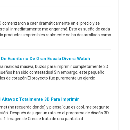
D comenzaron a caer dramáticamente en el precio y se
rcial, inmediatamente me enganché. Esto es sueño de cada
río productos imprimibles realmente no ha desarrollado como
j De Escritorio De Gran Escala Divers Watch
una realidad masiva, buzos para imprimir completamente 3D
tus sueños han sido contestados! Sin embargo, este pequeño
iles de corazón!El proyecto fue puramente un ejercic
 Altavoz Totalmente 3D Para Imprimir
ernet (no recuerdo donde) y piensa 'que es cool, me pregunto
rsión'. Después de jugar un rato en el programa de diseño 3D
o 1: Imagen de Creose trata de una pantalla d