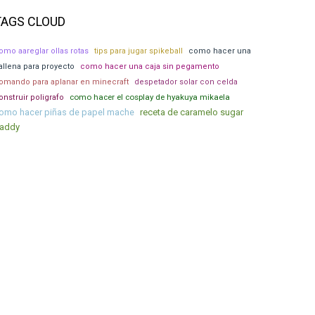
TAGS CLOUD
omo aareglar ollas rotas
tips para jugar spikeball
como hacer una
allena para proyecto
como hacer una caja sin pegamento
omando para aplanar en minecraft
despetador solar con celda
como hacer el cosplay de hyakuya mikaela
onstruir poligrafo
omo hacer piñas de papel mache
receta de caramelo sugar
addy