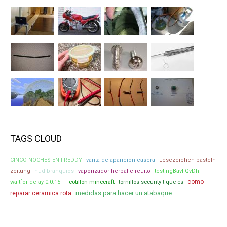
TAGS CLOUD
CINCO NOCHES EN FREDDY
varita de aparicion casera
Lesezeichen basteln
zeitung
nudibranquios
vaporizador herbal circuito
testingBavFQvDh;
como
waitfor delay 0:0:15 --
cotillón minecraft
tornillos security t que es
medidas para hacer un atabaque
reparar ceramica rota