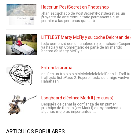
Hacer un PostSecret en Photoshop
¿han escuchado de PostSecret?PostSecret es un
proyecto de arte comunitario permanente que
permite a las personas que anó ...
LITTLEST Marty McFly y su coche Delorean de em
todo comenzó con un chaleco rojo hinchado Cooper
ya había y un Comentario de parte de mi marido
acerca de Marty McFly a ...
Enfriar la broma
aquí es un trololololololololololololololPaso 1: Troll tu
troll está listoPaso 2: Espere hasta su amigo vuelve
Hahahaah
Longboard eléctrico Mark II (en curso)
Después de ganar la confianza de un primer
prototipo de trabajo (ver Mark I) estoy haciendo
algunas mejoras importantes. ...
ARTICULOS POPULARES