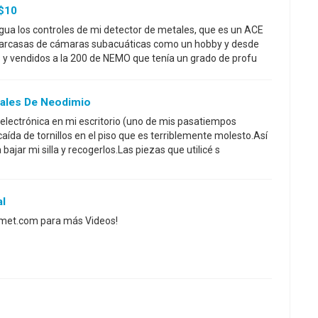
$10
ua los controles de mi detector de metales, que es un ACE
 carcasas de cámaras subacuáticas como un hobby y desde
 y vendidos a la 200 de NEMO que tenía un grado de profu
tales De Neodimio
lectrónica en mi escritorio (uno de mis pasatiempos
caída de tornillos en el piso que es terriblemente molesto.Así
bajar mi silla y recogerlos.Las piezas que utilicé s
al
Comet.com para más Videos!