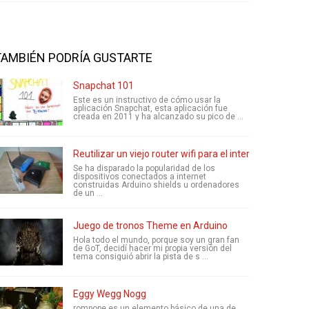
TAMBIÉN PODRÍA GUSTARTE
Snapchat 101
Este es un instructivo de cómo usar la
aplicación Snapchat, esta aplicación fue
creada en 2011 y ha alcanzado su pico de ...
Reutilizar un viejo router wifi para el internet de cosas
Se ha disparado la popularidad de los
dispositivos conectados a internet
construidas Arduino shields u ordenadores
de un ...
Juego de tronos Theme en Arduino
Hola todo el mundo, porque soy un gran fan
de GoT, decidí hacer mi propia versión del
tema consiguió abrir la pista de s ...
Eggy Wegg Nogg
rompope es un elemento básico de una de