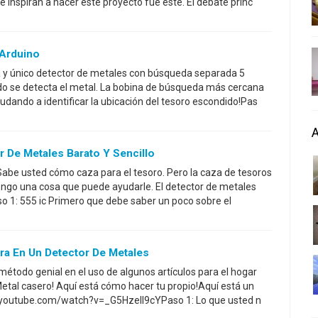
 inspiran a hacer este proyecto fue éste. El debate princ
 Arduino
a y único detector de metales con búsqueda separada 5
do se detecta el metal. La bobina de búsqueda más cercana
udando a identificar la ubicación del tesoro escondido!Pas
 De Metales Barato Y Sencillo
 Sabe usted cómo caza para el tesoro. Pero la caza de tesoros
engo una cosa que puede ayudarle. El detector de metales
 1: 555 ic Primero que debe saber un poco sobre el
ra En Un Detector De Metales
étodo genial en el uso de algunos artículos para el hogar
etal casero! Aquí está cómo hacer tu propio!Aquí está un
w.youtube.com/watch?v=_G5HzeIl9cYPaso 1: Lo que usted n