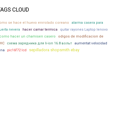
TAGS CLOUD
omo se hace el huevo enrrolado coreano
alarma casera para
uerta nevera
hacer camar termica
quitar rayones Laptop lenovo
como hacer un chamisen casero
odigos de modificacion de
aumentat velocidad
HC
схема зарядника для li-ion 16.8 вольт
sepilladora shopsmith ebay
lna
pic16f72 lcd