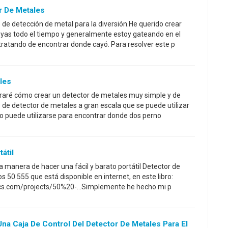
r De Metales
 de detección de metal para la diversión.He querido crear
oyas todo el tiempo y generalmente estoy gateando en el
tratando de encontrar donde cayó. Para resolver este p
ales
traré cómo crear un detector de metales muy simple y de
po de detector de metales a gran escala que se puede utilizar
to puede utilizarse para encontrar donde dos perno
átil
ra manera de hacer una fácil y barato portátil Detector de
os 50 555 que está disponible en internet, en este libro:
ics.com/projects/50%20-...Simplemente he hecho mi p
a Caja De Control Del Detector De Metales Para El