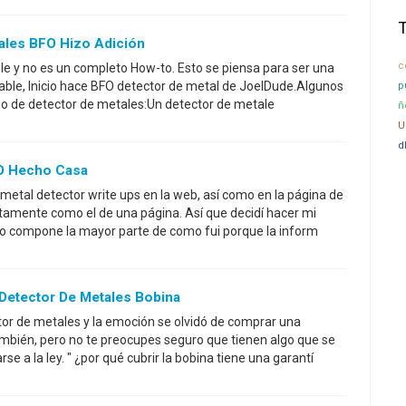
ales BFO Hizo Adición
c
ble y no es un completo How-to. Esto se piensa para ser una
ctable, Inicio hace BFO detector de metal de JoelDude.Algunos
p
po de detector de metales:Un detector de metale
ñ
U
d
FO Hecho Casa
 metal detector write ups en la web, así como en la página de
tamente como el de una página. Así que decidí hacer mi
o compone la mayor parte de como fui porque la inform
 Detector De Metales Bobina
r de metales y la emoción se olvidó de comprar una
ambién, pero no te preocupes seguro que tienen algo que se
se a la ley. " ¿por qué cubrir la bobina tiene una garantí