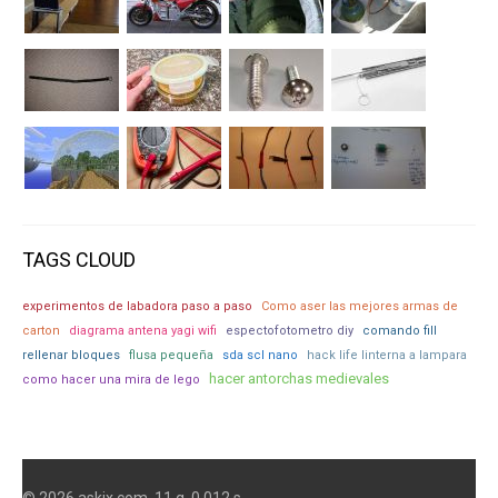
TAGS CLOUD
experimentos de labadora paso a paso
Como aser las mejores armas de
carton
diagrama antena yagi wifi
espectofotometro diy
comando fill
rellenar bloques
flusa pequeña
sda scl nano
hack life linterna a lampara
hacer antorchas medievales
como hacer una mira de lego