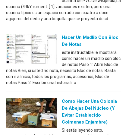
ocarina de PVC!De wikipedia;La
ocarina (/RkY rument. [ 1] variaciones existen, pero una
ocarina típico es un espacio cerrado con cuatro a doce
agujeros del dedo y una boquilla que se proyecta desd
Hacer Un Madlib Con Bloc
De Notas
este instructable le mostrará
cómo hacer un madlib con bloc
de notas.Paso 1: Abrir Bloc de
notas Bien, si usted no nota, necesita Bloc de notas. Basta
con ir a Inicio, todos los programas, accesorios, Bloc de
notas.Paso 2: Escribir una historia Ir a
Como Hacer Una Colonia
De Abejas Del Núcleo (y
Evitar Establecido
Colmenas Enjambre)
Si estás leyendo esto,