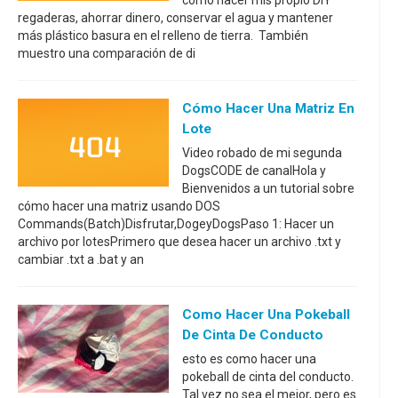
cómo hacer mis propio DIY
regaderas, ahorrar dinero, conservar el agua y mantener
más plástico basura en el relleno de tierra. También
muestro una comparación de di
Cómo Hacer Una Matriz En
Lote
Video robado de mi segunda
DogsCODE de canalHola y
Bienvenidos a un tutorial sobre
cómo hacer una matriz usando DOS
Commands(Batch)Disfrutar,DogeyDogsPaso 1: Hacer un
archivo por lotesPrimero que desea hacer un archivo .txt y
cambiar .txt a .bat y an
Como Hacer Una Pokeball
De Cinta De Conducto
esto es como hacer una
pokeball de cinta del conducto.
Tal vez no sea el mejor, pero es