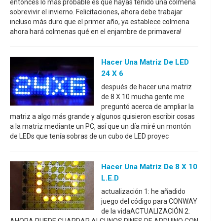
entonces lo más probable es que hayas tenido una colmena
sobrevivir el invierno. Felicitaciones, ahora debe trabajar
incluso más duro que el primer año, ya establece colmena
ahora hará colmenas qué en el enjambre de primavera!
Hacer Una Matriz De LED
24 X 6
después de hacer una matriz
de 8 X 10 mucha gente me
preguntó acerca de ampliar la
matriz a algo más grande y algunos quisieron escribir cosas
a la matriz mediante un PC, así que un día miré un montón
de LEDs que tenía sobras de un cubo de LED proyec
Hacer Una Matriz De 8 X 10
L.E.D
actualización 1: he añadido
juego del código para CONWAY
de la vidaACTUALIZACIÓN 2: