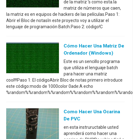
de la matriz 's como esta.la
matriz de números que caen,
la matriz es en equipos de hackers de las películas.Paso 1:
Abrir el Bloc de notasİn este proyecto voy a utilizar el
lenguaje de programación Batch.Paso 2: código!C
Cómo Hacer Una Matriz De
Ordenador (Windows)
Este es un sencillo programa
que utiliza el lenguaje batch
para hacer una matriz
cool!!!Paso 1: El códigoAbrir Bloc de notas primero introduce
este código:modo de 1000color 0ade:A echo
%random%%random%%random%%random%%random%%random
Como Hacer Una Ocarina
De PVC
en esta instruructable usted
aprenderá como hacer una