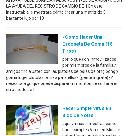
AHORA PUEDE GUARDAR ALGUNOS PINES DE ARDUINO CON
LA AYUDA DEL REGISTRO DE CAMBIO DE 1.En este
instructable le mostraré cómo crear una matriz de 8
bastante lujo por 10
¿Como Hacer Una
Escopeta De Goma (18
Tiros)
por lo que son inmovilizados
por miembros de la familia /
amigos tiro a usted con las pistolas de bolas de ping pong y
goma luger pistolas le hizo para ellos? (gente ingrata)¿Y
necesita algo que puede disparar un montón de cortarla en
un período de t
Hacer Simple Virus En
Bloc De Notas
aquí vamos a mostrar, cómo
hacer simples Virus en Bloc de
notas.Como nuestra Facebook