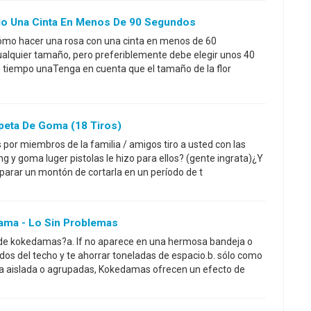
lo Una Cinta En Menos De 90 Segundos
cómo hacer una rosa con una cinta en menos de 60
lquier tamaño, pero preferiblemente debe elegir unos 40
tiempo unaTenga en cuenta que el tamaño de la flor
eta De Goma (18 Tiros)
 por miembros de la familia / amigos tiro a usted con las
ng y goma luger pistolas le hizo para ellos? (gente ingrata)¿Y
parar un montón de cortarla en un período de t
ma - Lo Sin Problemas
de kokedamas?a. If no aparece en una hermosa bandeja o
dos del techo y te ahorrar toneladas de espacio.b. sólo como
ma aislada o agrupadas, Kokedamas ofrecen un efecto de