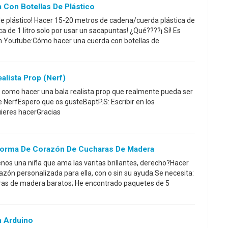
Con Botellas De Plástico
 de plástico! Hacer 15-20 metros de cadena/cuerda plástica de
ca de 1 litro solo por usar un sacapuntas! ¿Qué????¡ Sí! Es
n Youtube:Cómo hacer una cuerda con botellas de
lista Prop (Nerf)
e como hacer una bala realista prop que realmente pueda ser
e NerfEspero que os gusteBaptP.S: Escribir en los
uieres hacerGracias
Forma De Corazón De Cucharas De Madera
os una niña que ama las varitas brillantes, derecho?Hacer
azón personalizada para ella, con o sin su ayuda.Se necesita:
ras de madera baratos; He encontrado paquetes de 5
n Arduino