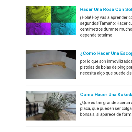
Hacer Una Rosa Con So
¡ Hola! Hoy vas a aprender 
segundos!Tamaño: Hacer cua
centímetros durante mucho 
depende totalme
¿Como Hacer Una Escop
por lo que son inmovilizados
pistolas de bolas de ping po
necesita algo que puede dis
Como Hacer Una Kokeda
¿Qué es tan grande acerca 
placa, que pueden ser colga
bonsais, si aparece de for