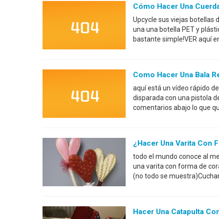
Cómo Hacer Una Cuerda 
Upcycle sus viejas botellas
una una botella PET y plásti
bastante simple!VER aquí e
Como Hacer Una Bala Rea
aquí está un vídeo rápido d
disparada con una pistola d
comentarios abajo lo que q
¿Hacer Una Varita Con 
todo el mundo conoce al men
una varita con forma de cor
(no todo se muestra)Cucha
Hacer Una Catapulta Co