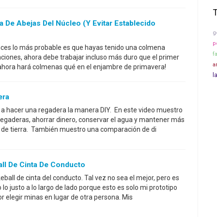
De Abejas Del Núcleo (y Evitar Establecido
g
p
onces lo más probable es que hayas tenido una colmena
f
itaciones, ahora debe trabajar incluso más duro que el primer
a
ahora hará colmenas qué en el enjambre de primavera!
l
era
a hacer una regadera la manera DIY. En este video muestro
regaderas, ahorrar dinero, conservar el agua y mantener más
no de tierra. También muestro una comparación de di
l De Cinta De Conducto
all de cinta del conducto. Tal vez no sea el mejor, pero es
lo justo a lo largo de lado porque esto es solo mi prototipo
or elegir minas en lugar de otra persona. Mis