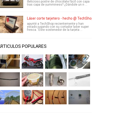
delicioso postre de chocolate fácil con capa
tras capa de yumminess? ¿Dándole un n ...
Láser corte tarjetero - hecho @ TechShop
apunté a TechShop recientemente y han
estado jugando con su cortador laser super
fresca. Este sostenedor de la tarjeta ...
ARTICULOS POPULARES