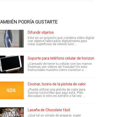
TAMBIÉN PODRÍA GUSTARTE
Difundir objetos
Este es un proyecto que combina vídeo digital
con objetos fabricados digitalmente para
crear superficies de relieve lumi ...
Soporte para teléfono celular de horizontal simple, ba
¿Cansado de tener tu celular con las manos
mientras ven vídeos de Youtube? En este
Instructable muestro cómo construir u ...
Cocinar, tocino de la pistola de calor
¿Puede utilizar una pistola de calor para
cocinar tocino?Así que aquí está. Pido
disculpas si esto es extraño o tal vez ...
Lasaña de Chocolate fácil
¿Qué tal un simple de preparar, super