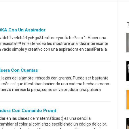
KA Con Un Aspirador
watch?v=4ch4rLyxHgo&feature=youtu.bePaso 1: Hacer una
cesita!!!!!! En este video les mostraré una idea interesante
acío simple y creativo con una aspiradora en casa!Para la
lsera Con Cuentas
 lazos del alambre, roscado con granos. Puede ser bastante
o más así que if estaban haciendo una cadena hecha a mano
fuerzo merece la pena, como se va producir una pulsera
ladora Con Comando Promt
dar en las clases de matemáticas :) es una sencilla
cambiar el color al comienzo escribiendo un código de color.