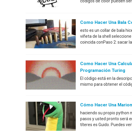
códigos de color pueden ser
Como Hacer Una Bala Co
esto es un collar de bala hi
viñeta de la shell seleccion
coincida conPaso 2: sacar la 
Como Hacer Una Calcula
Programación Turing
El código está en la descrip
mismo para obtener el códi
Cómo Hacer Una Marion
haciendo su propio python ma
pasos y usted pronto será 
títeres es Guido. Puedes v