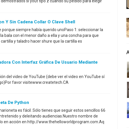
 demostrados si yout tipo z cuando su pedido para elegir
n Y Sin Cadena Collar O Clave Shell
ce porque siempre había querido unoPaso 1: seleccionar la
e la bala con el menor daño a ella y una concha para que
cartilla y taladro hacer shure que la cartilla es
dora Con Interfaz Gráfica De Usuario Mediante
ción del video de YouTube (debe ver el video en YouTube sí
go)Por favor visitewww.createtech.CA
eta De Python
rioneta es fácil. Sólo tienes que seguir estos sencillos 66
entretenido y deleitando audiencias.Nuestro nombre de
erlo en acción en http://www.thehelloworldprogram.com.Aq