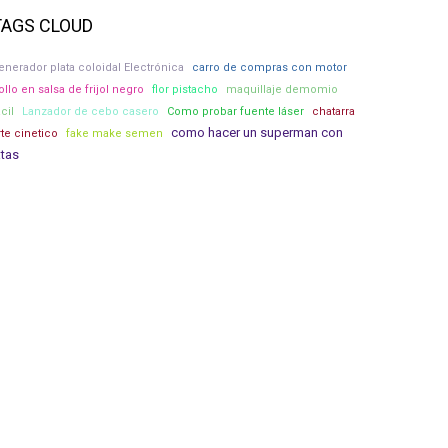
TAGS CLOUD
enerador plata coloidal Electrónica
carro de compras con motor
ollo en salsa de frijol negro
flor pistacho
maquillaje demomio
acil
Lanzador de cebo casero
Como probar fuente láser
chatarra
como hacer un superman con
rte cinetico
fake make semen
atas