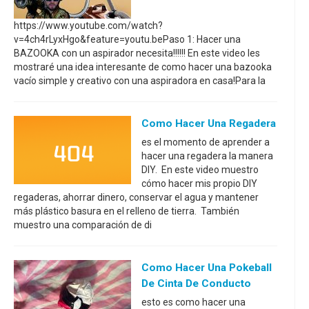
https://www.youtube.com/watch?
v=4ch4rLyxHgo&feature=youtu.bePaso 1: Hacer una
BAZOOKA con un aspirador necesita!!!!!! En este video les
mostraré una idea interesante de como hacer una bazooka
vacío simple y creativo con una aspiradora en casa!Para la
Como Hacer Una Regadera
es el momento de aprender a
hacer una regadera la manera
DIY. En este video muestro
cómo hacer mis propio DIY
regaderas, ahorrar dinero, conservar el agua y mantener
más plástico basura en el relleno de tierra. También
muestro una comparación de di
Como Hacer Una Pokeball
De Cinta De Conducto
esto es como hacer una