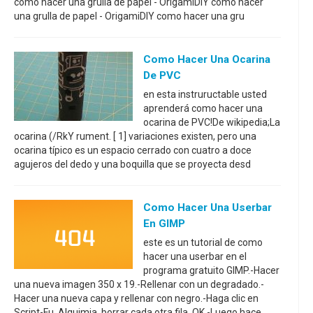
como hacer una grulla de papel - OrigamiDIY como hacer
una grulla de papel - OrigamiDIY como hacer una gru
Como Hacer Una Ocarina
De PVC
en esta instruructable usted
aprenderá como hacer una
ocarina de PVC!De wikipedia;La
ocarina (/RkY rument. [ 1] variaciones existen, pero una
ocarina típico es un espacio cerrado con cuatro a doce
agujeros del dedo y una boquilla que se proyecta desd
Como Hacer Una Userbar
En GIMP
este es un tutorial de como
hacer una userbar en el
programa gratuito GIMP.-Hacer
una nueva imagen 350 x 19.-Rellenar con un degradado.-
Hacer una nueva capa y rellenar con negro.-Haga clic en
Script-Fu, Alquimia, borrar cada otra fila, OK.-Luego hace