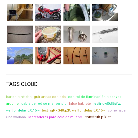
TAGS CLOUD
bartop pintadas
guirlandas con cds
control de iluminación s por voz
arduino
cable de red se me rompio
falso hak lote
testingwl0dI6Ww;
como hacer
waitfor delay 0:0:15 --
testingPRG48qZK; waitfor delay 0:0:15 --
construir pikler
una wadaña
Marcadores para cola de milano