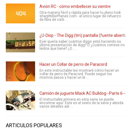
Avión RC - cómo embellecer su vientre
Otra manera fácil y rápida para hacer tu plano look
sharp!KillerPlanes.com - el único lugar de refuerzo
de fibra de carb ...
¿U-Disp - The Digg (tm) pantalla (fuente abierta)
Ever quería saber cuántos diggs está haciendo su
última presentación de digg? O ¿Cuántos correos no
leídos que tiene? ¿O ...
Hacer un Collar de perro de Paracord
En este instructable les mostraré cómo hacer un
collar de perro de Paracord. Puede seguir los
mismos pasos y hacer un br ...
Camión de juguete Mack AC Bulldog--Parte 6--inf
El Instructable primera en esta serie se puede
encontrar aquí. Este es el sexto de la serie y aborda
varios detalles adi ...
ARTICULOS POPULARES