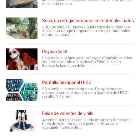
limpieza para mis proyectos concretos, sino que se
duplicaría en uso ...
Sucá, un refugio temporal en materiales naturales
SUC·CAHso͞oˈkä, ˈso͝okə / Sustantivo de Sustantivo:
sukkah un refugio temporal cubierto por materiales
naturales, constr ...
Payaso loco!
Esto es lo que hice para Halloween!También puedes
ver este divertido me barbecho!Paso 1: dibujo
Esboce la boca con delin ...
Pantalla hexagonal LEGO
Sólo tenía que compartir esto. Estoy bastante
contento con que manera esta "pantalla de LEGO"
resultó. Y es mo ...
Falda de volantes de vinilo
Aprender a trabajar con la tela de vinilo y hacer una
falda de volantes que se podría utilizar para
cualquier número de ...