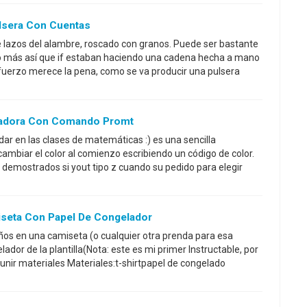
lsera Con Cuentas
 lazos del alambre, roscado con granos. Puede ser bastante
o más así que if estaban haciendo una cadena hecha a mano
fuerzo merece la pena, como se va producir una pulsera
ladora Con Comando Promt
dar en las clases de matemáticas :) es una sencilla
cambiar el color al comienzo escribiendo un código de color.
 demostrados si yout tipo z cuando su pedido para elegir
iseta Con Papel De Congelador
ños en una camiseta (o cualquier otra prenda para esa
ador de la plantilla(Nota: este es mi primer Instructable, por
nir materiales Materiales:t-shirtpapel de congelado