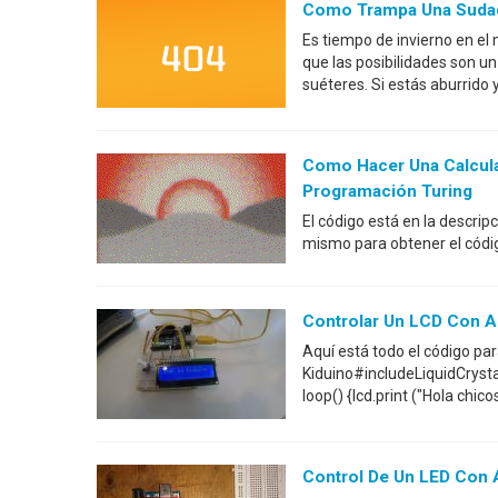
Como Trampa Una Suda
Es tiempo de invierno en el
que las posibilidades son 
suéteres. Si estás aburrido y
Como Hacer Una Calcula
Programación Turing
El código está en la descrip
mismo para obtener el códi
Controlar Un LCD Con A
Aquí está todo el código pa
Kiduino#includeLiquidCrystal l
loop() {lcd.print ("Hola chico
Control De Un LED Con A