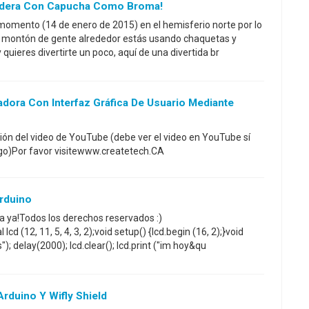
dera Con Capucha Como Broma!
 momento (14 de enero de 2015) en el hemisferio norte por lo
un montón de gente alrededor estás usando chaquetas y
 quieres divertirte un poco, aquí de una divertida br
dora Con Interfaz Gráfica De Usuario Mediante
ción del video de YouTube (debe ver el video en YouTube sí
go)Por favor visitewww.createtech.CA
rduino
ra ya!Todos los derechos reservados :)
cd (12, 11, 5, 4, 3, 2);void setup() {lcd.begin (16, 2);}void
s"); delay(2000); lcd.clear(); lcd.print ("im hoy&qu
rduino Y Wifly Shield