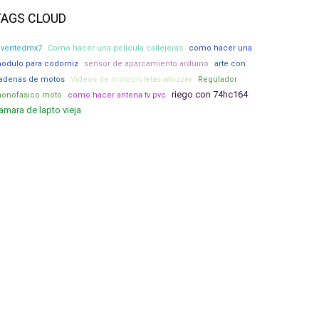
TAGS CLOUD
nventedmx7
Como hacer una pelicula callejeras
como hacer una
odulo para codorniz
sensor de aparcamiento arduino
arte con
adenas de motos
Videos de motocicletas whizzer
Regulador
riego con 74hc164
onofasico moto
como hacer antena tv pvc
amara de lapto vieja