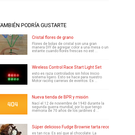
TAMBIÉN PODRÍA GUSTARTE
Cristal flores de grano
Flores de bolas de cristal son una gran
manera DIY de agregar color a una mesa o un
estante cuando flores frescas no est ...
Wireless Control Race Start Light Set
esto es raza controlados sin hilos Inicio
sistema ligero. Esto se hace para nuestro
Motor racing carreras de eventos. Es ...
Nueva tienda de BPR y misión
Nací el 12 de noviembre de 1943 durante la
segunda guerra mundial, por lo que tengo
memoria de 70 años de los jardines d ...
Súper delicioso Fudge Brownie tarta receta!!!!!! -Por Ari
es tan rica. Es así que al chocolate. La