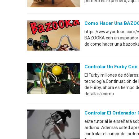
primero es lo primero, aquí 
Como Hacer Una BAZOO
https://www.youtube.com/
BAZOOKA con un aspirador ne
de como hacer una bazooka v
Controlar Un Furby Con 
El Furby millones de dólare
tecnología.Continuación de 
de Furby, ahora es tiempo d
detallará cómo
Controlar El Ordenador 
este tutorial le enseñará so
arduino. Además usted apr
controlar el cursor del ord