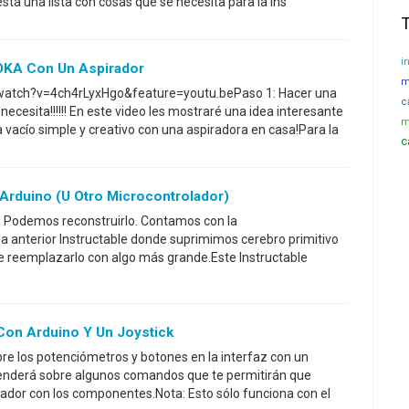
está una lista con cosas que se necesita para la ins
i
KA Con Un Aspirador
m
watch?v=4ch4rLyxHgo&feature=youtu.bePaso 1: Hacer una
c
cesita!!!!!! En este video les mostraré una idea interesante
m
acío simple y creativo con una aspiradora en casa!Para la
c
Arduino (u Otro Microcontrolador)
s: Podemos reconstruirlo. Contamos con la
la anterior Instructable donde suprimimos cerebro primitivo
e reemplazarlo con algo más grande.Este Instructable
Con Arduino Y Un Joystick
bre los potenciómetros y botones en la interfaz con un
enderá sobre algunos comandos que te permitirán que
enador con los componentes.Nota: Esto sólo funciona con el