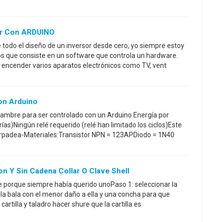
or Con ARDUINO
e todo el diseño de un inversor desde cero, yo siempre estoy
os que consiste en un software que controla un hardware.
 encender varios aparatos electrónicos como TV, vent
on Arduino
lambre para ser controlado con un Arduino.Energía por
rías)Ningún relé requerido (relé han limitado los ciclos)Este
parpadea-Materiales:Transistor NPN = 123APDiodo = 1N40
n Y Sin Cadena Collar O Clave Shell
ce porque siempre había querido unoPaso 1: seleccionar la
e la bala con el menor daño a ella y una concha para que
cartilla y taladro hacer shure que la cartilla es