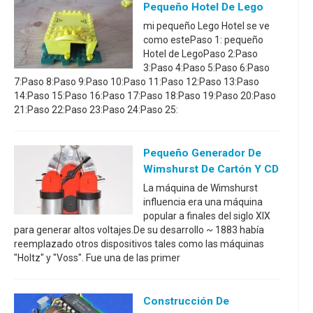
Pequeño Hotel De Lego
mi pequeño Lego Hotel se ve
como estePaso 1: pequeño
Hotel de LegoPaso 2:Paso
3:Paso 4:Paso 5:Paso 6:Paso
7:Paso 8:Paso 9:Paso 10:Paso 11:Paso 12:Paso 13:Paso
14:Paso 15:Paso 16:Paso 17:Paso 18:Paso 19:Paso 20:Paso
21:Paso 22:Paso 23:Paso 24:Paso 25:
Pequeño Generador De
Wimshurst De Cartón Y CD
La máquina de Wimshurst
influencia era una máquina
popular a finales del siglo XIX
para generar altos voltajes.De su desarrollo ~ 1883 había
reemplazado otros dispositivos tales como las máquinas
"Holtz" y "Voss". Fue una de las primer
Construcción De