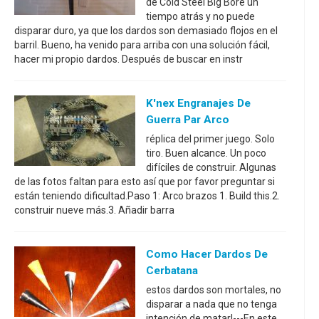
de Cold Steel Big Bore un
tiempo atrás y no puede
disparar duro, ya que los dardos son demasiado flojos en el
barril. Bueno, ha venido para arriba con una solución fácil,
hacer mi propio dardos. Después de buscar en instr
K'nex Engranajes De
Guerra Par Arco
réplica del primer juego. Solo
tiro. Buen alcance. Un poco
difíciles de construir. Algunas
de las fotos faltan para esto así que por favor preguntar si
están teniendo dificultad.Paso 1: Arco brazos 1. Build this.2.
construir nueve más.3. Añadir barra
Como Hacer Dardos De
Cerbatana
estos dardos son mortales, no
disparar a nada que no tenga
intención de matar!---En este